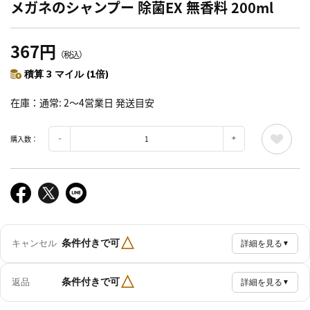
メガネのシャンプー 除菌EX 無香料 200ml
367円
（税込）
積算 3 マイル (1倍)
在庫
通常: 2～4営業日 発送目安
購入数：
△
条件付きで可
キャンセル
詳細を見る
▼
△
条件付きで可
返品
詳細を見る
▼