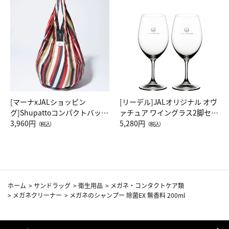
[マーナxJALショッピン
[リーデル]JALオリジナル オヴ
グ]Shupattoコンパクトバッグ
ァチュア ワイングラス2脚セッ
Drop JAL客室乗務員（LC）ス
3,960円
ト（レッドワイン）
5,280円
（税込）
（税込）
カーフ柄
ホーム
>
サンドラッグ
>
衛生用品
>
メガネ・コンタクトケア類
>
メガネクリーナー
>
メガネのシャンプー 除菌EX 無香料 200ml