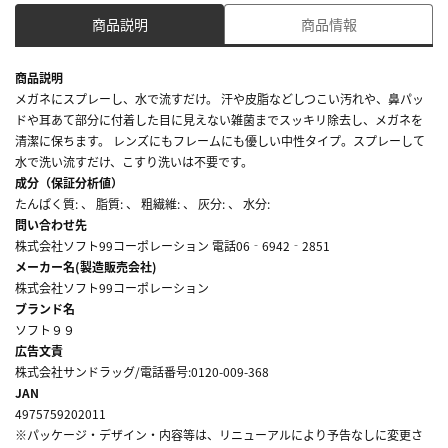
商品説明
商品情報
商品説明
メガネにスプレーし、水で流すだけ。 汗や皮脂などしつこい汚れや、鼻パッ
ドや耳あて部分に付着した目に見えない雑菌までスッキリ除去し、メガネを
清潔に保ちます。 レンズにもフレームにも優しい中性タイプ。スプレーして
水で洗い流すだけ、こすり洗いは不要です。
成分（保証分析値）
たんぱく質: 、 脂質: 、 粗繊維: 、 灰分: 、 水分:
問い合わせ先
株式会社ソフト99コーポレーション 電話06‐6942‐2851
メーカー名(製造販売会社)
株式会社ソフト99コーポレーション
ブランド名
ソフト９９
広告文責
株式会社サンドラッグ/電話番号:0120-009-368
JAN
4975759202011
※パッケージ・デザイン・内容等は、リニューアルにより予告なしに変更さ