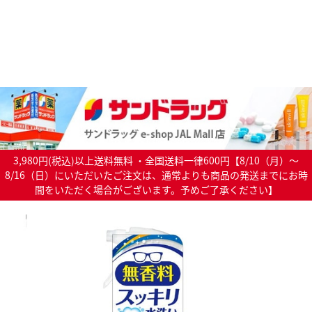
3,980円(税込)以上送料無料 ・全国送料一律600円【8/10（月）～
8/16（日）にいただいたご注文は、通常よりも商品の発送までにお時
間をいただく場合がございます。予めご了承ください】