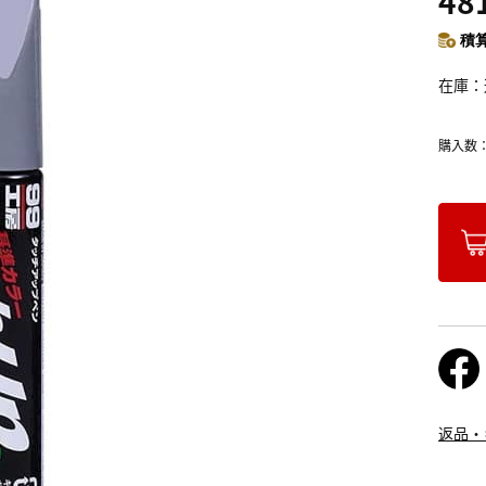
48
積算
在庫
購入数
返品・