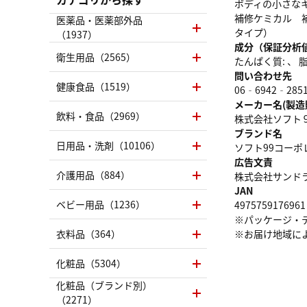
ボディの小さな
補修ケミカル 
医薬品・医薬部外品
タイプ）
（1937）
成分（保証分析
衛生用品（2565）
たんぱく質: 、 脂質
問い合わせ先
健康食品（1519）
06‐6942‐285
メーカー名(製造
飲料・食品（2969）
株式会社ソフト
ブランド名
日用品・洗剤（10106）
ソフト99コーポ
広告文責
介護用品（884）
株式会社サンドラッグ
JAN
ベビー用品（1236）
4975759176961
※パッケージ・
衣料品（364）
※お届け地域に
化粧品（5304）
化粧品（ブランド別）
（2271）