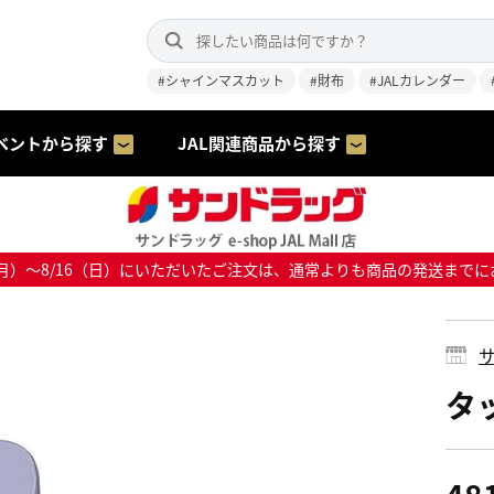
#シャインマスカット
#財布
#JALカレンダー
ベントから探す
JAL関連商品から探す
8/10（月）～8/16（日）にいただいたご注文は、通常よりも商品の発送
サ
タ