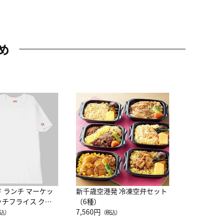
め
JAL特製
レー 200
10,800円
（
ド ランチ マーケッ
新千歳空港発 冷凍空弁セット
ッチフライス クル
（6種）
注半袖Ｔシャツ
7,560円
込）
（税込）