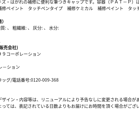
キズ・はがれの補修に便利な筆つきキャップです。容器（ＰＡＴ－Ｐ）
補修ペイント タッチペンタイプ 補修ケミカル 補修ペイント タッ
値）
: 、 粗繊維: 、 灰分: 、 水分:
1
販売会社)
９９コーポレーション
レ－ション
/電話番号:0120-009-368
デザイン・内容等は、リニューアルにより予告なしに変更される場合が
よっては、表記されている日数よりもお届けにお時間を頂く場合がござ