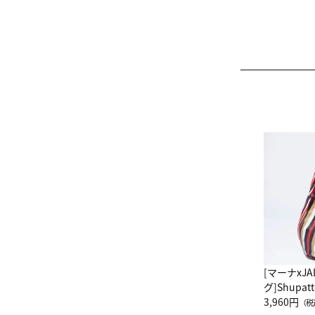
[マーナxJ
グ]Shup
グ Drop 
3,960円
（税