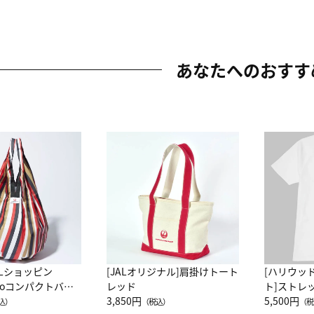
あなたへのおすす
ALショッピン
[JALオリジナル]肩掛けトート
[ハリウッ
attoコンパクトバッ
レッド
ト]ストレ
JAL客室乗務員
3,850円
ーネック別
5,500円
込）
（税込）
（税