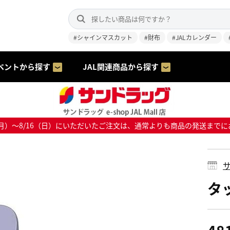
#シャインマスカット
#財布
#JALカレンダー
ベントから探す
JAL関連商品から探す
8/10（月）～8/16（日）にいただいたご注文は、通常よりも商品の発送
サ
タ