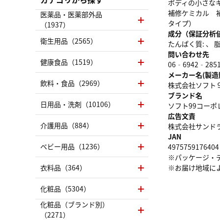
ボディの小さな
補修ケミカル 
医薬品・医薬部外品
タイプ）
（1937）
成分（保証分析
衛生用品（2565）
たんぱく質: 、 脂質
問い合わせ先
健康食品（1519）
06‐6942‐285
メーカー名(製造
飲料・食品（2969）
株式会社ソフト
ブランド名
日用品・洗剤（10106）
ソフト99コーポ
広告文責
介護用品（884）
株式会社サンドラッグ
JAN
ベビー用品（1236）
4975759176404
※パッケージ・
衣料品（364）
※お届け地域に
化粧品（5304）
化粧品（ブランド別）
（2271）