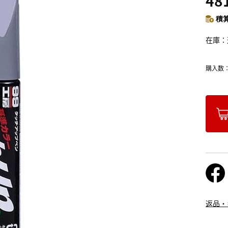
48
積算
在庫
購入数
返品・