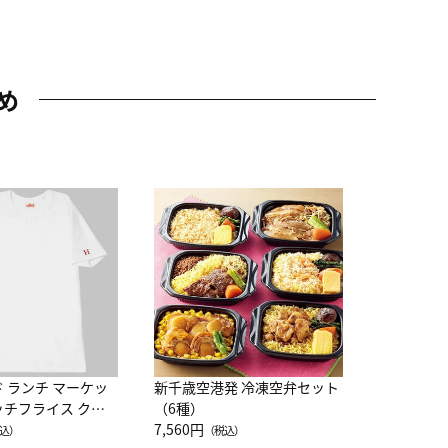
め
JAL特製
レー 200
10,800円
（
ド ランチ マーケッ
新千歳空港発 冷凍空弁セット
ッチフライス クル
（6種）
注半袖Ｔシャツ
7,560円
込）
（税込）