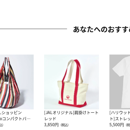
あなたへのおすす
ALショッピン
[JALオリジナル]肩掛けトート
[ハリウッ
attoコンパクトバッ
レッド
ト]ストレ
JAL客室乗務員
3,850円
ーネック別
5,500円
込）
（税込）
（税