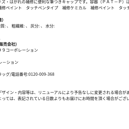
キズ・はがれの補修に便利な筆つきキャップです。容器（ＰＡＴ－Ｐ）
補修ペイント タッチペンタイプ 補修ケミカル 補修ペイント タッ
値）
: 、 粗繊維: 、 灰分: 、 水分:
1
販売会社)
９９コーポレーション
レ－ション
/電話番号:0120-009-368
デザイン・内容等は、リニューアルにより予告なしに変更される場合が
よっては、表記されている日数よりもお届けにお時間を頂く場合がござ