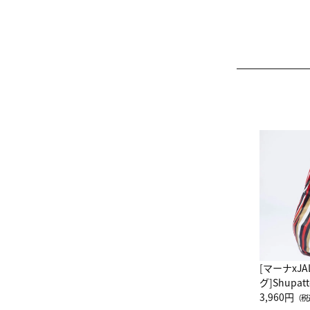
[マーナxJ
グ]Shup
グ Drop 
3,960円
（税