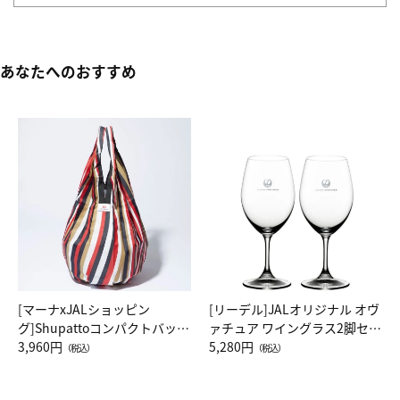
あなたへのおすすめ
[マーナxJALショッピン
[リーデル]JALオリジナル オヴ
グ]Shupattoコンパクトバッグ
ァチュア ワイングラス2脚セッ
Drop JAL客室乗務員（LC）ス
3,960円
ト（レッドワイン）
5,280円
（税込）
（税込）
カーフ柄