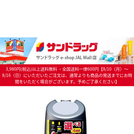
3,980円(税込)以上送料無料 ・全国送料一律600円【8/10（月）～
8/16（日）にいただいたご注文は、通常よりも商品の発送までにお時
間をいただく場合がございます。予めご了承ください】