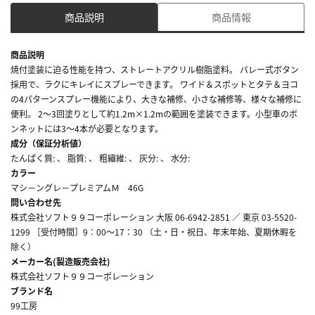
商品説明
商品情報
商品説明
焼付塗装に迫る性能を持つ、ストレートアクリル樹脂塗料。 バレー式ボタン
採用で、ラクにキレイにスプレーできます。 ワイド＆スポットとタテ＆ヨコ
の4パターンスプレー機能により、大きな補修、小さな補修等、様々な補修に
便利。 2～3回塗りとして約1.2m×1.2mの範囲を塗装できます。小型車のボ
ンネットには3～4本が必要となります。
成分（保証分析値）
たんぱく質: 、 脂質: 、 粗繊維: 、 灰分: 、 水分:
カラー
マシ－ングレ－プレミアムＭ 46G
問い合わせ先
株式会社ソフト９９コーポレーション 大阪 06-6942-2851 ／ 東京 03-5520-
1299 ［受付時間］9：00～17：30 （土・日・祝日、年末年始、夏期休暇を
除く）
メーカー名(製造販売会社)
株式会社ソフト９９コーポレーション
ブランド名
99工房