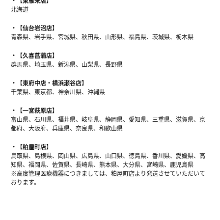
【東雁来店】
北海道
【仙台岩沼店】
青森県、岩手県、宮城県、秋田県、山形県、福島県、茨城県、栃木県
【久喜菖蒲店】
群馬県、埼玉県、新潟県、山梨県、長野県
【東府中店・横浜瀬谷店】
千葉県、東京都、神奈川県、沖縄県
【一宮萩原店】
富山県、石川県、福井県、岐阜県、静岡県、愛知県、三重県、滋賀県、京
都府、大阪府、兵庫県、奈良県、和歌山県
【粕屋町店】
鳥取県、島根県、岡山県、広島県、山口県、徳島県、香川県、愛媛県、高
知県、福岡県、佐賀県、長崎県、熊本県、大分県、宮崎県、鹿児島県
※高度管理医療機器につきましては、粕屋町店より発送させていただいて
おります。