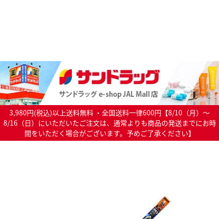
3,980円(税込)以上送料無料 ・全国送料一律600円【8/10（月）～
8/16（日）にいただいたご注文は、通常よりも商品の発送までにお時
間をいただく場合がございます。予めご了承ください】