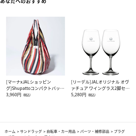
あなたへのおすすめ
[マーナxJALショッピン
[リーデル]JALオリジナル オヴ
グ]Shupattoコンパクトバッグ
ァチュア ワイングラス2脚セッ
Drop JAL客室乗務員（LC）ス
3,960円
ト（レッドワイン）
5,280円
（税込）
（税込）
カーフ柄
ホーム
>
サンドラッグ
>
自転車・カー用品
>
パーツ・補修部品
>
プラグ