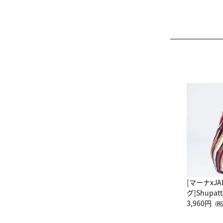
[マーナxJ
グ]Shup
グ Drop 
3,960円
（税
（LC）ス