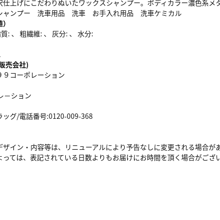
沢仕上げにこだわりぬいたワックスシャンプー。ボディカラー濃色系メ
シャンプー 洗車用品 洗車 お手入れ用品 洗車ケミカル
値）
: 、 粗繊維: 、 灰分: 、 水分:
1
販売会社)
９９コーポレーション
レ－ション
/電話番号:0120-009-368
デザイン・内容等は、リニューアルにより予告なしに変更される場合が
よっては、表記されている日数よりもお届けにお時間を頂く場合がござ