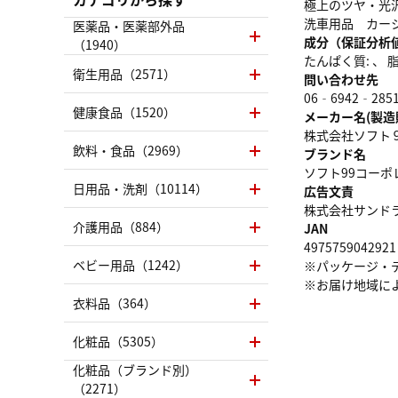
極上のツヤ・光
洗車用品 カー
医薬品・医薬部外品
成分（保証分析
（1940）
たんぱく質: 、 脂質
衛生用品（2571）
問い合わせ先
06‐6942‐285
健康食品（1520）
メーカー名(製造
株式会社ソフト
飲料・食品（2969）
ブランド名
ソフト99コーポ
日用品・洗剤（10114）
広告文責
株式会社サンドラッグ
介護用品（884）
JAN
4975759042921
ベビー用品（1242）
※パッケージ・
※お届け地域に
衣料品（364）
化粧品（5305）
化粧品（ブランド別）
（2271）