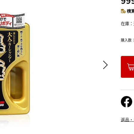
99
積算
在庫
購入数
返品・