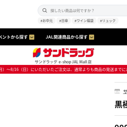
#お中元
#日傘
#ワイン福袋
#リュック
ベントから探す
JAL関連商品から探す
8/10（月）～8/16（日）にいただいたご注文は、通常よりも商品の発送
サ
黒