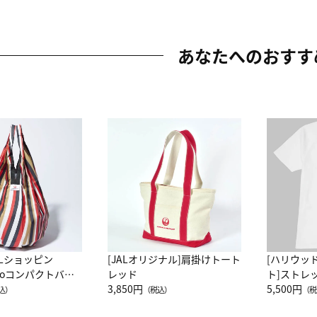
あなたへのおすす
ALショッピン
[JALオリジナル]肩掛けトート
[ハリウッ
attoコンパクトバッ
レッド
ト]ストレ
JAL客室乗務員
3,850円
ーネック別
5,500円
込）
（税込）
（税
カーフ柄