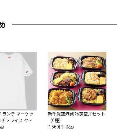
め
JAL特製
レー 200
10,800円
（
ド ランチ マーケッ
新千歳空港発 冷凍空弁セット
ッチフライス クル
（6種）
注半袖Ｔシャツ
7,560円
込）
（税込）