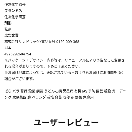
住友化学園芸
ブランド名
住友化学園芸
剤形
粒剤
広告文責
株式会社サンドラッグ/電話番号:0120-009-368
JAN
4975292604754
※パッケージ・デザイン・内容等は、リニューアルにより予告なしに変更さ
れる場合がありますので、予めご了承ください。
※お届け地域によっては、表記されている日数よりもお届けにお時間を頂く
場合がございます。
ばら バラ 薔薇 殺菌 病気 うどんこ病 黒星病 有機JAS 予防 園芸 植物 ガーデニ
ング 家庭菜園 庭 ベランダ 栽培 育苗 収穫 花 野菜 家庭用
ユーザーレビュー