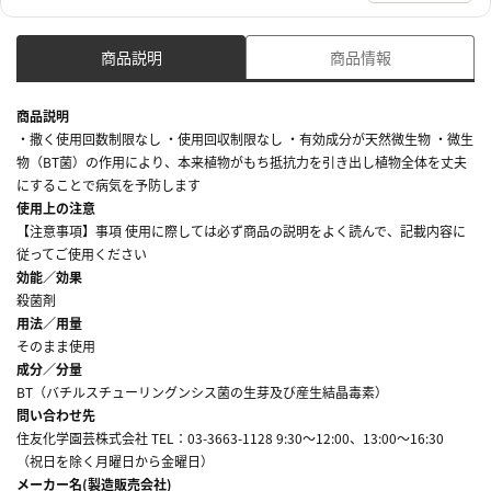
商品説明
商品情報
商品説明
・撒く使用回数制限なし ・使用回収制限なし ・有効成分が天然微生物 ・微生
物（BT菌）の作用により、本来植物がもち抵抗力を引き出し植物全体を丈夫
にすることで病気を予防します
使用上の注意
【注意事項】事項 使用に際しては必ず商品の説明をよく読んで、記載内容に
従ってご使用ください
効能／効果
殺菌剤
用法／用量
そのまま使用
成分／分量
BT（バチルスチューリングンシス菌の生芽及び産生結晶毒素）
問い合わせ先
住友化学園芸株式会社 TEL：03-3663-1128 9:30～12:00、13:00～16:30
（祝日を除く月曜日から金曜日）
メーカー名(製造販売会社)