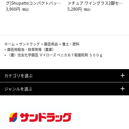
グ]Shupattoコンパクトバッグ
ァチュア ワイングラス2脚セッ
Drop JAL客室乗務員（LC）ス
3,960円
ト（レッドワイン）
5,280円
（税込）
（税込）
カーフ柄
ホーム
>
サンドラッグ
>
園芸用品
>
養土・肥料
>
園芸用殺虫・除草剤等（農薬）
>
（農）住友化学園芸 マイローズ ベニカＢＴ殺菌粒剤 ５００ｇ
カテゴリを選ぶ
ジャンルを選ぶ