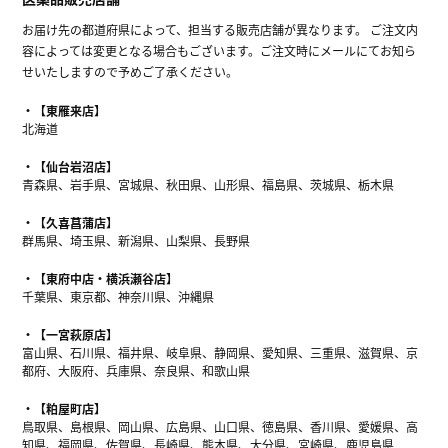
お届け先の都道府県によって、担当する販売店舗が異なります。 ご注文内
容によっては変更となる場合もございます。ご注文時にメールにてお知ら
せいたしますので予めご了承ください。
【東雁来店】
北海道
【仙台岩沼店】
青森県、岩手県、宮城県、秋田県、山形県、福島県、茨城県、栃木県
【久喜菖蒲店】
群馬県、埼玉県、新潟県、山梨県、長野県
【東府中店・横浜瀬谷店】
千葉県、東京都、神奈川県、沖縄県
【一宮萩原店】
富山県、石川県、福井県、岐阜県、静岡県、愛知県、三重県、滋賀県、京
都府、大阪府、兵庫県、奈良県、和歌山県
【粕屋町店】
鳥取県、島根県、岡山県、広島県、山口県、徳島県、香川県、愛媛県、高
知県、福岡県、佐賀県、長崎県、熊本県、大分県、宮崎県、鹿児島県