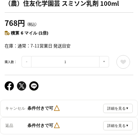
（農）住友化学園芸 スミソン乳剤 100ml
768円
（税込）
積算 6 マイル (1倍)
在庫
通常：7-11営業日 発送目安
購入数：
△
条件付きで可
キャンセル
詳細を見る
▼
△
条件付きで可
返品
詳細を見る
▼