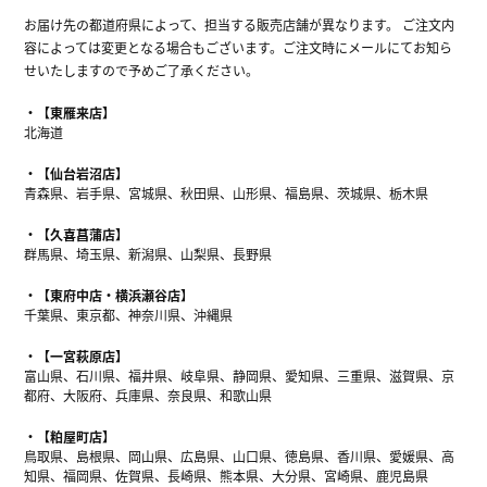
お届け先の都道府県によって、担当する販売店舗が異なります。 ご注文内
容によっては変更となる場合もございます。ご注文時にメールにてお知ら
せいたしますので予めご了承ください。
【東雁来店】
北海道
【仙台岩沼店】
青森県、岩手県、宮城県、秋田県、山形県、福島県、茨城県、栃木県
【久喜菖蒲店】
群馬県、埼玉県、新潟県、山梨県、長野県
【東府中店・横浜瀬谷店】
千葉県、東京都、神奈川県、沖縄県
【一宮萩原店】
富山県、石川県、福井県、岐阜県、静岡県、愛知県、三重県、滋賀県、京
都府、大阪府、兵庫県、奈良県、和歌山県
【粕屋町店】
鳥取県、島根県、岡山県、広島県、山口県、徳島県、香川県、愛媛県、高
知県、福岡県、佐賀県、長崎県、熊本県、大分県、宮崎県、鹿児島県