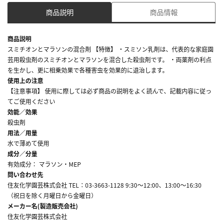
商品説明
商品情報
商品説明
スミチオンとマラソンの混合剤 【特徴】 ・スミソン乳剤は、代表的な家庭園
芸用殺虫剤のスミチオンとマラソンを混合した殺虫剤です。 ・両薬剤の利点
を生かし、更に相乗効果で各種害虫を効果的に退治します。
使用上の注意
【注意事項】 使用に際しては必ず商品の説明をよく読んで、記載内容に従っ
てご使用ください
効能／効果
殺虫剤
用法／用量
水で薄めて使用
成分／分量
有効成分： マラソン・MEP
問い合わせ先
住友化学園芸株式会社 TEL：03-3663-1128 9:30～12:00、13:00～16:30
（祝日を除く月曜日から金曜日）
メーカー名(製造販売会社)
住友化学園芸株式会社