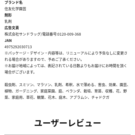
ブランド名
住友化学園芸
剤形
乳剤
広告文責
株式会社サンドラッグ/電話番号:0120-009-368
JAN
4975292030713
※パッケージ・デザイン・内容等は、リニューアルにより予告なしに変更さ
れる場合がありますので、予めご了承ください。
※お届け地域によっては、表記されている日数よりもお届けにお時間を頂く
場合がございます。
殺虫剤、スミソン、マラソン、乳剤、希釈、水で薄める、害虫、効果、園芸、
植物、ガーデニング、家庭菜園、庭、ベランダ、栽培、育苗、収穫、花、野
菜、家庭用、草花、観葉、花木、庭木、アブラムシ、チャドクガ
ユーザーレビュー