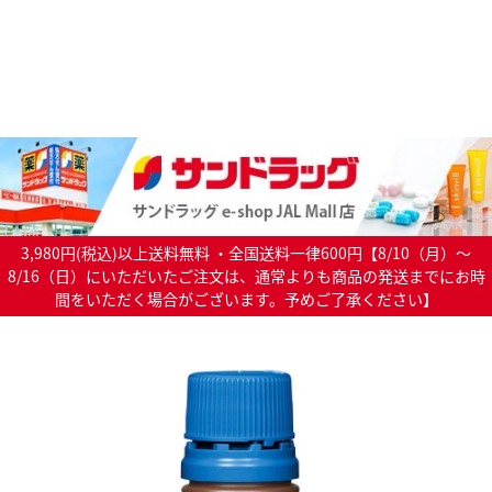
3,980円(税込)以上送料無料 ・全国送料一律600円【8/10（月）～
8/16（日）にいただいたご注文は、通常よりも商品の発送までにお時
間をいただく場合がございます。予めご了承ください】