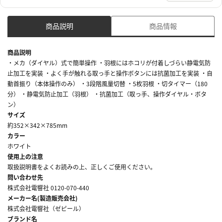
商品説明
商品情報
商品説明
・メカ（ダイヤル）式で簡単操作 ・羽根にはホコリが付着しづらい静電気防
止加工を実装 ・よく手が触れる取っ手と操作ボタンには抗菌加工を実装 ・自
動首振り（本体操作のみ） ・3段階風量切替 ・5枚羽根 ・切タイマー（180
分） ・静電気防止加工（羽根） ・抗菌加工（取っ手、操作ダイヤル・ボタ
ン）
サイズ
約352×342×785mm
カラー
ホワイト
使用上の注意
取扱説明書をよくお読みの上、正しくご使用ください。
問い合わせ先
株式会社電響社 0120-070-440
メーカー名(製造販売会社)
株式会社電響社（ゼピール）
ブランド名