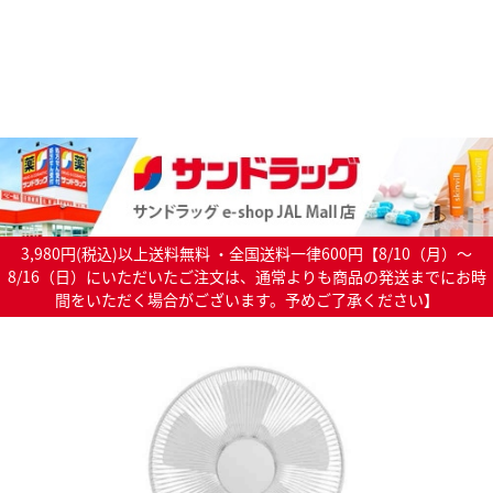
3,980円(税込)以上送料無料 ・全国送料一律600円【8/10（月）～
8/16（日）にいただいたご注文は、通常よりも商品の発送までにお時
間をいただく場合がございます。予めご了承ください】