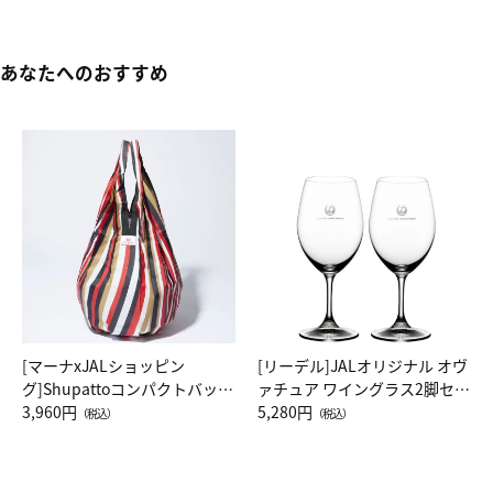
あなたへのおすすめ
[マーナxJALショッピン
[リーデル]JALオリジナル オヴ
グ]Shupattoコンパクトバッグ
ァチュア ワイングラス2脚セッ
Drop JAL客室乗務員（LC）ス
3,960円
ト（レッドワイン）
5,280円
（税込）
（税込）
カーフ柄