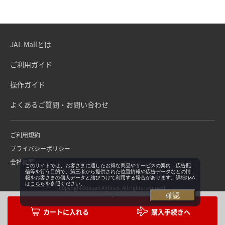
JAL Mallとは
ご利用ガイド
操作ガイド
よくあるご質問・お問い合わせ
ご利用規約
プライバシーポリシー
会社概要
このサイトでは、お客さまに適したお得な商品やサービスの案内、広告配
信等を行う目的で、第三者から提供された位置情報や広告データなどの情
報をお客さまの個人データと結びつけて利用する場合があります。詳細Q&A
は
こちら
を参照ください。
Copyright©Japan Airlines. All rights reserved.
確認
購入手続きへ