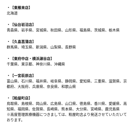
【東雁来店】
北海道
【仙台岩沼店】
青森県、岩手県、宮城県、秋田県、山形県、福島県、茨城県、栃木県
【久喜菖蒲店】
群馬県、埼玉県、新潟県、山梨県、長野県
【東府中店・横浜瀬谷店】
千葉県、東京都、神奈川県、沖縄県
【一宮萩原店】
富山県、石川県、福井県、岐阜県、静岡県、愛知県、三重県、滋賀県、京
都府、大阪府、兵庫県、奈良県、和歌山県
【粕屋町店】
鳥取県、島根県、岡山県、広島県、山口県、徳島県、香川県、愛媛県、高
知県、福岡県、佐賀県、長崎県、熊本県、大分県、宮崎県、鹿児島県
※高度管理医療機器につきましては、粕屋町店より発送させていただいて
おります。