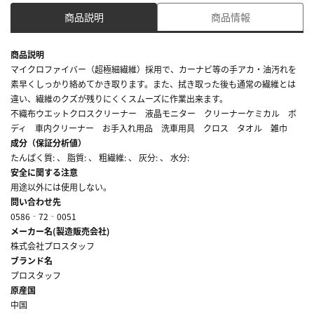
商品説明
商品情報
商品説明
マイクロファイバー（超極細繊維）採用で、カーナビ等の手アカ・油汚れを
素早くしっかり絡めてかき取ります。また、拭き取った後も通常の繊維とは
違い、繊維のクズが残りにくくスムーズに作業出来ます。
不織布ウエットクロスクリーナー 液晶モニター クリーナーケミカル ボ
ディ 車内クリーナー お手入れ用品 洗車用具 クロス タオル 雑巾
成分（保証分析値）
たんぱく質: 、 脂質: 、 粗繊維: 、 灰分: 、 水分:
安全に関する注意
用途以外には使用しない。
問い合わせ先
0586‐72‐0051
メーカー名(製造販売会社)
株式会社プロスタッフ
ブランド名
プロスタッフ
原産国
中国