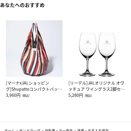
あなたへのおすすめ
[マーナxJALショッピン
[リーデル]JALオリジナル オヴ
グ]Shupattoコンパクトバッグ
ァチュア ワイングラス2脚セッ
Drop JAL客室乗務員（LC）ス
3,960円
ト（レッドワイン）
5,280円
（税込）
（税込）
カーフ柄
ホーム
>
サンドラッグ
>
自転車・カー用品
>
洗車・お手入れ用品