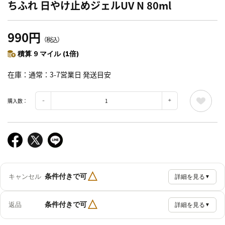
ちふれ 日やけ止めジェルUV N 80ml
990円
（税込）
積算 9 マイル (1倍)
在庫
通常：3-7営業日 発送目安
購入数：
△
条件付きで可
キャンセル
詳細を見る
▼
△
条件付きで可
返品
詳細を見る
▼