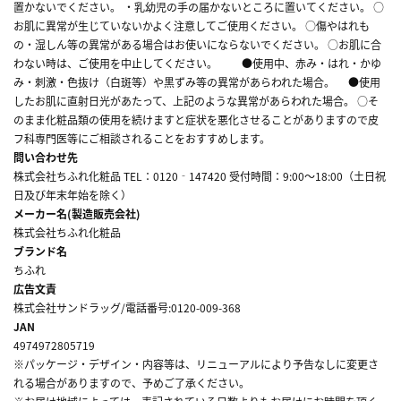
置かないでください。 ・乳幼児の手の届かないところに置いてください。 ○
お肌に異常が生じていないかよく注意してご使用ください。 ○傷やはれも
の・湿しん等の異常がある場合はお使いにならないでください。 ○お肌に合
わない時は、ご使用を中止してください。 ●使用中、赤み・はれ・かゆ
み・刺激・色抜け（白斑等）や黒ずみ等の異常があらわれた場合。 ●使用
したお肌に直射日光があたって、上記のような異常があらわれた場合。 ○そ
のまま化粧品類の使用を続けますと症状を悪化させることがありますので皮
フ科専門医等にご相談されることをおすすめします。
問い合わせ先
株式会社ちふれ化粧品 TEL：0120‐147420 受付時間：9:00～18:00（土日祝
日及び年末年始を除く）
メーカー名(製造販売会社)
株式会社ちふれ化粧品
ブランド名
ちふれ
広告文責
株式会社サンドラッグ/電話番号:0120-009-368
JAN
4974972805719
※パッケージ・デザイン・内容等は、リニューアルにより予告なしに変更さ
れる場合がありますので、予めご了承ください。