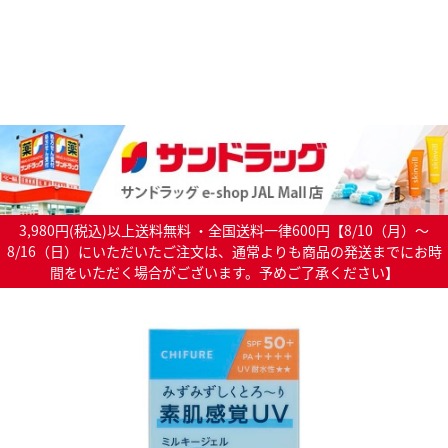
3,980円(税込)以上送料無料 ・全国送料一律600円【8/10（月）～
8/16（日）にいただいたご注文は、通常よりも商品の発送までにお時
間をいただく場合がございます。予めご了承ください】