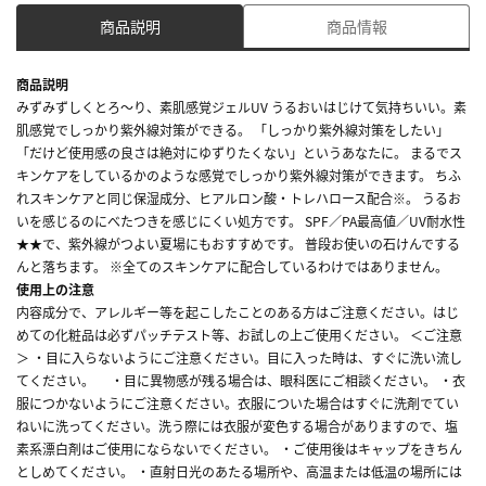
商品説明
商品情報
商品説明
みずみずしくとろ～り、素肌感覚ジェルUV うるおいはじけて気持ちいい。素
肌感覚でしっかり紫外線対策ができる。 「しっかり紫外線対策をしたい」
「だけど使用感の良さは絶対にゆずりたくない」というあなたに。 まるでス
キンケアをしているかのような感覚でしっかり紫外線対策ができます。 ちふ
れスキンケアと同じ保湿成分、ヒアルロン酸・トレハロース配合※。 うるお
いを感じるのにべたつきを感じにくい処方です。 SPF／PA最高値／UV耐水性
★★で、紫外線がつよい夏場にもおすすめです。 普段お使いの石けんでする
んと落ちます。 ※全てのスキンケアに配合しているわけではありません。
使用上の注意
内容成分で、アレルギー等を起こしたことのある方はご注意ください。はじ
めての化粧品は必ずパッチテスト等、お試しの上ご使用ください。 ＜ご注意
＞ ・目に入らないようにご注意ください。目に入った時は、すぐに洗い流し
てください。 ・目に異物感が残る場合は、眼科医にご相談ください。 ・衣
服につかないようにご注意ください。衣服についた場合はすぐに洗剤でてい
ねいに洗ってください。洗う際には衣服が変色する場合がありますので、塩
素系漂白剤はご使用にならないでください。 ・ご使用後はキャップをきちん
としめてください。 ・直射日光のあたる場所や、高温または低温の場所には