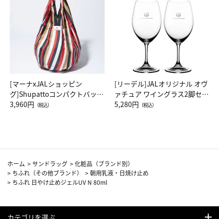
[マーナxJALショッピン
[リーデル]JALオリジナル オヴ
グ]Shupattoコンパクトバッグ
ァチュア ワイングラス2脚セッ
Drop JAL客室乗務員（LC）ス
3,960円
ト（レッドワイン）
5,280円
（税込）
（税込）
カーフ柄
ホーム
>
サンドラッグ
>
化粧品（ブランド別）
>
ちふれ（その他ブランド）
>
朝用乳液・日焼け止め
>
ちふれ 日やけ止めジェルUV N 80ml
カテゴリを選ぶ