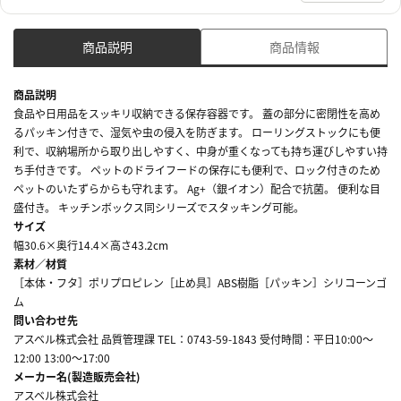
商品説明
商品情報
商品説明
食品や日用品をスッキリ収納できる保存容器です。 蓋の部分に密閉性を高め
るパッキン付きで、湿気や虫の侵入を防ぎます。 ローリングストックにも便
利で、収納場所から取り出しやすく、中身が重くなっても持ち運びしやすい持
ち手付きです。 ペットのドライフードの保存にも便利で、ロック付きのため
ペットのいたずらからも守れます。 Ag+（銀イオン）配合で抗菌。 便利な目
盛付き。 キッチンボックス同シリーズでスタッキング可能。
サイズ
幅30.6×奥行14.4×高さ43.2cm
素材／材質
［本体・フタ］ポリプロピレン［止め具］ABS樹脂［パッキン］シリコーンゴ
ム
問い合わせ先
アスベル株式会社 品質管理課 TEL：0743-59-1843 受付時間：平日10:00～
12:00 13:00～17:00
メーカー名(製造販売会社)
アスベル株式会社