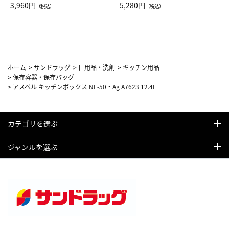
Drop JAL客室乗務員（LC）ス
3,960円
ト（レッドワイン）
5,280円
（税込）
（税込）
カーフ柄
ホーム
>
サンドラッグ
>
日用品・洗剤
>
キッチン用品
>
保存容器・保存バッグ
>
アスベル キッチンボックス NF-50・Ag A7623 12.4L
カテゴリを選ぶ
ジャンルを選ぶ