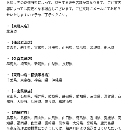
お届け先の都道府県によって、担当する販売店舗が異なります。 ご注文内
容によっては変更となる場合もございます。ご注文時にメールにてお知ら
せいたしますので予めご了承ください。
【東雁来店】
北海道
【仙台岩沼店】
青森県、岩手県、宮城県、秋田県、山形県、福島県、茨城県、栃木県
【久喜菖蒲店】
群馬県、埼玉県、新潟県、山梨県、長野県
【東府中店・横浜瀬谷店】
千葉県、東京都、神奈川県、沖縄県
【一宮萩原店】
富山県、石川県、福井県、岐阜県、静岡県、愛知県、三重県、滋賀県、京
都府、大阪府、兵庫県、奈良県、和歌山県
【粕屋町店】
鳥取県、島根県、岡山県、広島県、山口県、徳島県、香川県、愛媛県、高
知県、福岡県、佐賀県、長崎県、熊本県、大分県、宮崎県、鹿児島県
※高度管理医療機器につきましては、粕屋町店より発送させていただいて