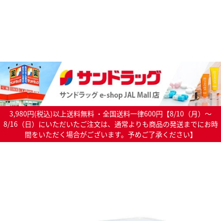
3,980円(税込)以上送料無料 ・全国送料一律600円【8/10（月）～
8/16（日）にいただいたご注文は、通常よりも商品の発送までにお時
間をいただく場合がございます。予めご了承ください】