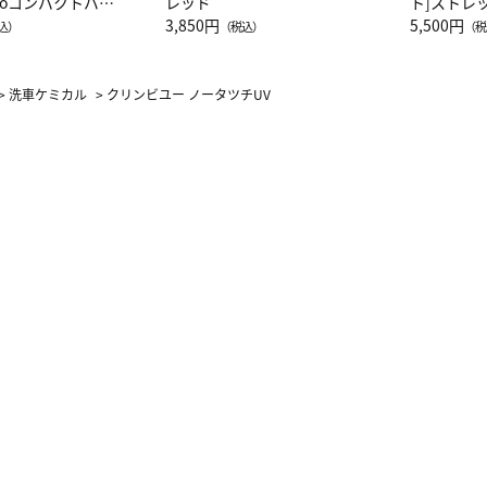
attoコンパクトバッ
レッド
ト]ストレ
JAL客室乗務員
3,850円
ーネック別
5,500円
込）
（税込）
（税
カーフ柄
>
洗車ケミカル
>
クリンビユー ノータツチUV