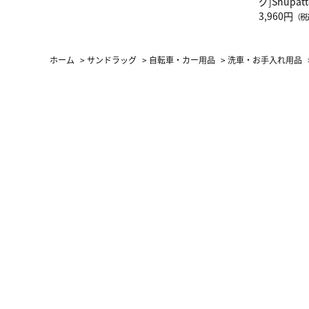
グ]Shup
グ Drop 
3,960円
（税
（LC）ス
ホーム
>
サンドラッグ
>
自転車・カー用品
>
洗車・お手入れ用品