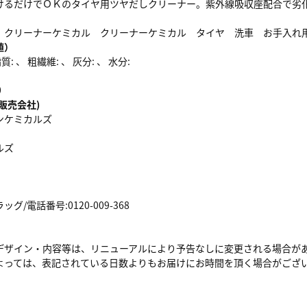
けるだけでＯＫのタイヤ用ツヤだしクリーナー。紫外線吸収座配合で劣
 クリーナーケミカル クリーナーケミカル タイヤ 洗車 お手入れ
値）
: 、 粗繊維: 、 灰分: 、 水分:
0
販売会社)
ンケミカルズ
ルズ
/電話番号:0120-009-368
デザイン・内容等は、リニューアルにより予告なしに変更される場合が
よっては、表記されている日数よりもお届けにお時間を頂く場合がござ