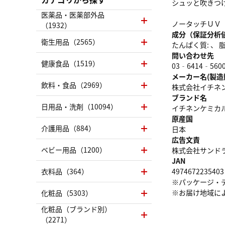
シュッと吹きつ
医薬品・医薬部外品
ノータッチＵＶ
（1932）
成分（保証分析
衛生用品（2565）
たんぱく質: 、 脂質
問い合わせ先
健康食品（1519）
03‐6414‐560
メーカー名(製造
飲料・食品（2969）
株式会社イチネ
ブランド名
日用品・洗剤（10094）
イチネンケミカ
原産国
介護用品（884）
日本
広告文責
ベビー用品（1200）
株式会社サンドラッグ
JAN
衣料品（364）
4974672235403
※パッケージ・
※お届け地域に
化粧品（5303）
化粧品（ブランド別）
（2271）