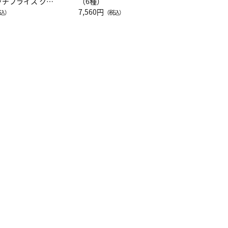
ッチフライス クル
（6種）
注半袖Ｔシャツ
7,560円
込）
（税込）