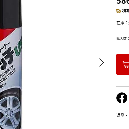
58
積算
在庫
購入数
返品・