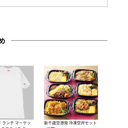
め
JAL特製
レー 200
10,800円
（
ド ランチ マーケッ
新千歳空港発 冷凍空弁セット