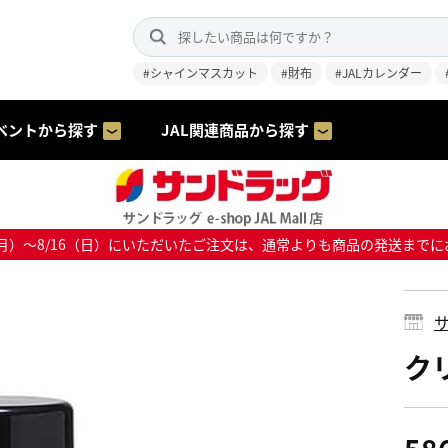
#シャインマスカット
#財布
#JALカレンダー
ベントから探す
JAL関連商品から探す
8/10（月）～8/16（日）にいただいたご注文は、通常よりも商品の発送
サ
ク