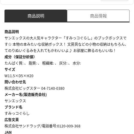
商品説明
商品情報
商品説明
サンエックスの大人気キャラクター「すみっコぐらし」のブックボックスで
す☆ 本物の本みたいな収納ボックス！ 文房具などの小物の収納はもちろん、
てのりぬいぐるみを入れてもかわいいよ♪ お部屋に飾るのもいいね！
成分（保証分析値）
たんぱく質: 、 脂質: 、 粗繊維: 、 灰分: 、 水分:
サイズ
W11.5×D5×H20
問い合わせ先
株式会社ビッグスター 04-7140-0380
メーカー名(製造販売会社)
サンエックス
ブランド名
すみっコぐらし
広告文責
株式会社サンドラッグ/電話番号:0120-009-368
JAN