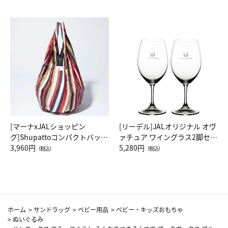
[マーナxJALショッピン
[リーデル]JALオリジナル オヴ
グ]Shupattoコンパクトバッグ
ァチュア ワイングラス2脚セッ
Drop JAL客室乗務員（LC）ス
3,960円
ト（レッドワイン）
5,280円
（税込）
（税込）
カーフ柄
ホーム
>
サンドラッグ
>
ベビー用品
>
ベビー・キッズおもちゃ
>
ぬいぐるみ