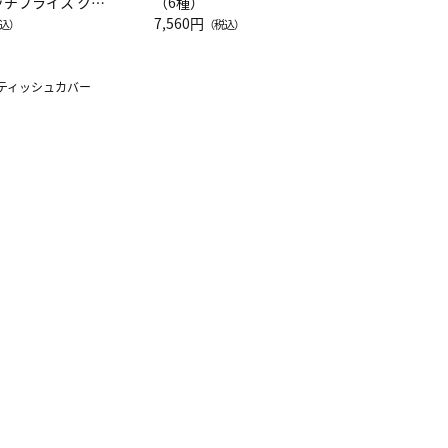
ッチフライス クル
（6種）
注半袖Ｔシャツ
7,560円
込）
（税込）
ティッシュカバー