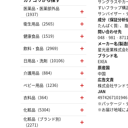
サングラスやカ
すいフラップ構
医薬品・医薬部外品
サンバイザー・
（1937）
成分（保証分析
衛生用品（2565）
たんぱく質: 、 脂質
問い合わせ先
健康食品（1519）
048‐981‐871
メーカー名(製造
飲料・食品（2969）
星光産業株式会
ブランド名
日用品・洗剤（10106）
EXEA
原産国
介護用品（884）
中国
広告文責
ベビー用品（1236）
株式会社サンドラッグ
JAN
衣料品（364）
4974267101946
※パッケージ・
※お届け地域に
化粧品（5304）
化粧品（ブランド別）
（2271）