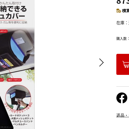
87
積算
在庫
購入数
返品・