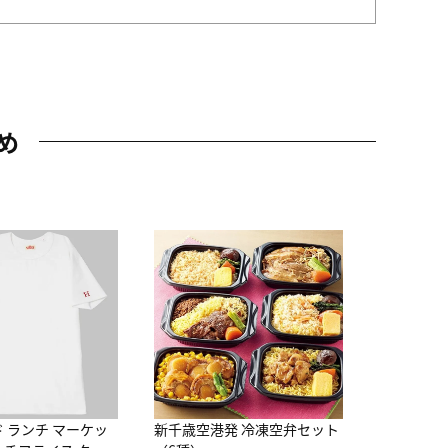
め
JAL特製
レー 200
10,800円
（
ド ランチ マーケッ
新千歳空港発 冷凍空弁セット