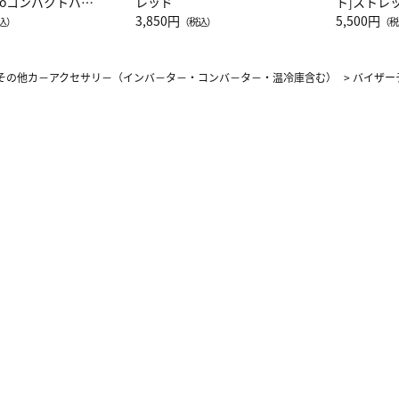
attoコンパクトバッ
レッド
ト]ストレ
JAL客室乗務員
3,850円
ーネック別
5,500円
込）
（税込）
（税
カーフ柄
その他カ－アクセサリ－（インバ－タ－・コンバ－タ－・温冷庫含む）
>
バイザー