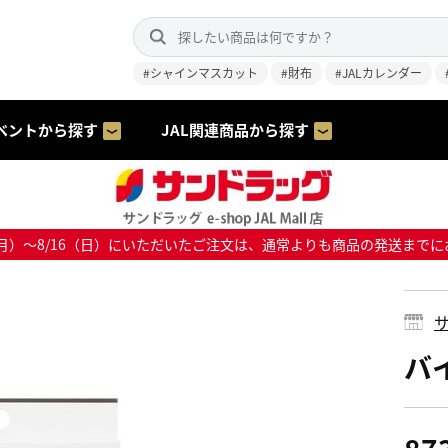
#シャインマスカット
#財布
#JALカレンダー
ベントから探す
JAL関連商品から探す
8/10（月）～8/16（日）にいただいたご注文は、通常よりも商品の発送
サ
バ