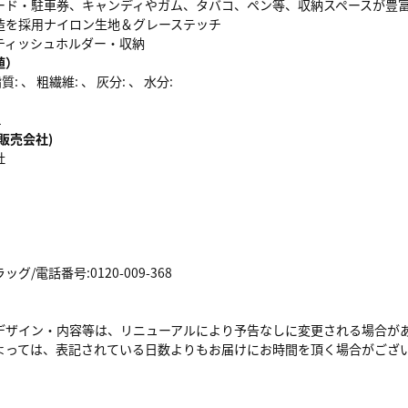
ード・駐車券、キャンディやガム、タバコ、ペン等、収納スペースが豊
造を採用ナイロン生地＆グレーステッチ
ティッシュホルダー・収納
値）
: 、 粗繊維: 、 灰分: 、 水分:
1
販売会社)
社
/電話番号:0120-009-368
デザイン・内容等は、リニューアルにより予告なしに変更される場合が
よっては、表記されている日数よりもお届けにお時間を頂く場合がござ