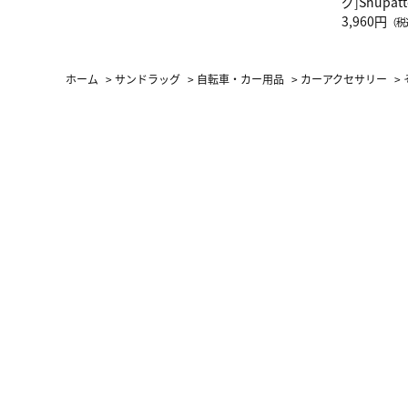
グ]Shup
グ Drop 
3,960円
（税
（LC）ス
ホーム
>
サンドラッグ
>
自転車・カー用品
>
カーアクセサリー
>