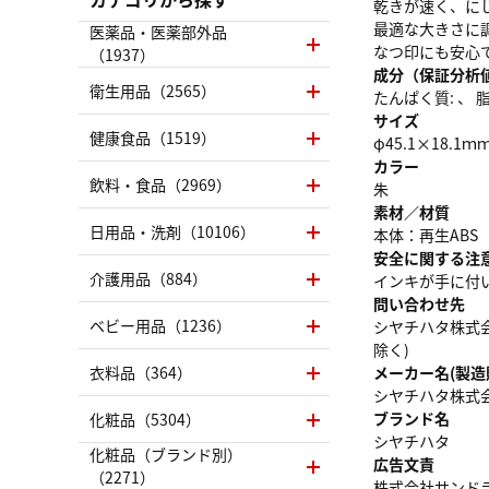
乾きが速く、に
最適な大きさに
医薬品・医薬部外品
なつ印にも安心で
（1937）
成分（保証分析
衛生用品（2565）
たんぱく質: 、 脂質
サイズ
健康食品（1519）
φ45.1×18.1ｍ
カラー
飲料・食品（2969）
朱
素材／材質
日用品・洗剤（10106）
本体：再生ABS
安全に関する注
介護用品（884）
インキが手に付
問い合わせ先
ベビー用品（1236）
シヤチハタ株式会社
除く)
衣料品（364）
メーカー名(製造
シヤチハタ株式
ブランド名
化粧品（5304）
シヤチハタ
化粧品（ブランド別）
広告文責
（2271）
株式会社サンドラッグ