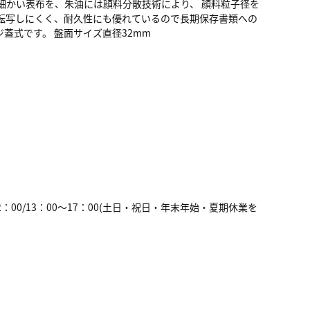
細かい表布を、朱油には顔料分散技術により、 顔料粒子径を
転写しにくく、耐久性にも優れているので長期保存書類への
ジ蓋式です。 盤面サイズ直径32mm
2：00/13：00～17：00(土日・祝日・年末年始・夏期休業を