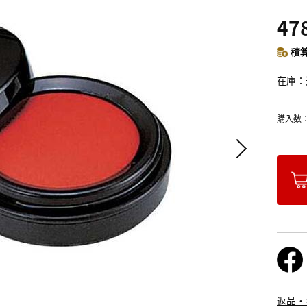
47
積算
在庫
購入数
返品・