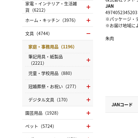
家電・インテリア・生活雑
JAN
貨（6212）
4974052345203
※パッケージ・
ホーム・キッチン（3976）
※お届け地域に
文具（4744）
朱肉
家庭・事務用品（1196）
筆記用具・紙製品
（2221）
児童・学校用品（880）
冠婚葬祭・お祝い（277）
デジタル文具（170）
JANコード
園芸用品（1928）
ペット（5724）