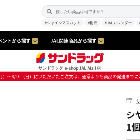
#シャインマスカット
#財布
#JALカレンダー
ベントから探す
JAL関連商品から探す
8/10（月）～8/16（日）にいただいたご注文は、通常よりも商品の発送
サ
シ
1