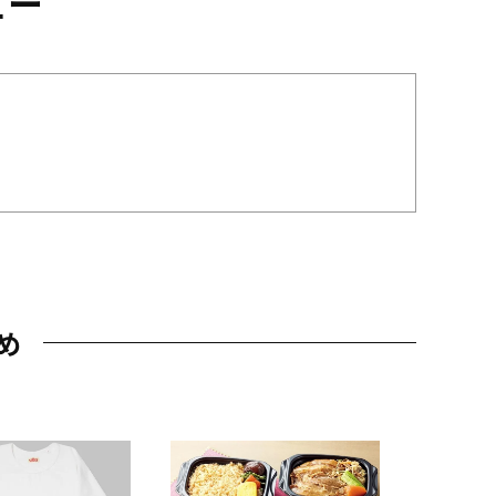
ュー
め
JAL特製
レー 200