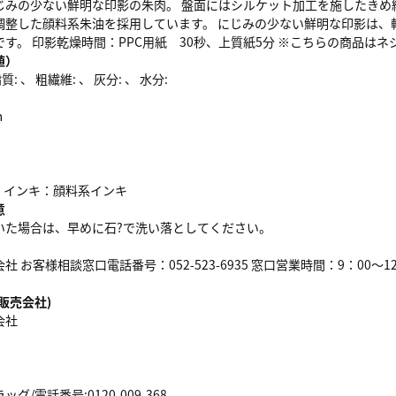
じみの少ない鮮明な印影の朱肉。 盤面にはシルケット加工を施したきめ
調整した顔料系朱油を採用しています。 にじみの少ない鮮明な印影は、
す。 印影乾燥時間：PPC用紙 30秒、上質紙5分 ※こちらの商品はネ
値）
: 、 粗繊維: 、 灰分: 、 水分:
ｍ
 インキ：顔料系インキ
意
いた場合は、早めに石?で洗い落としてください。
 お客様相談窓口電話番号：052-523-6935 窓口営業時間：9：00～1
販売会社)
会社
/電話番号:0120-009-368