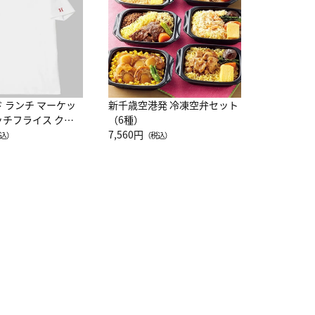
10,800円
（
ド ランチ マーケッ
新千歳空港発 冷凍空弁セット
ッチフライス クル
（6種）
注半袖Ｔシャツ
7,560円
込）
（税込）