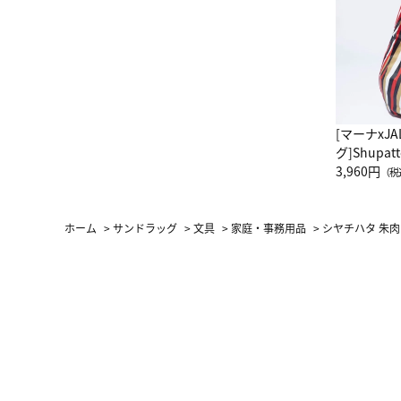
[マーナxJ
グ]Shup
グ Drop 
3,960円
（税
（LC）ス
ホーム
>
サンドラッグ
>
文具
>
家庭・事務用品
>
シヤチハタ 朱肉