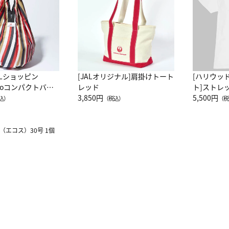
ALショッピン
[JALオリジナル]肩掛けトート
[ハリウッ
attoコンパクトバッ
レッド
ト]ストレ
JAL客室乗務員
3,850円
ーネック別
5,500円
込）
（税込）
（税
カーフ柄
（エコス）30号 1個