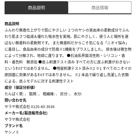
商品説明
商品情報
商品説明
ふんわり無香仕上がりで肌にやさしい ２つのヤシの実由来の柔軟成分でふん
わり肌まさつ低減＆優れた吸水性を実現。肌にやさしく、使う人と場所を選
ばない無香料の柔軟剤です。 また無香料だからこそ気になる「ニオイ悩み」
に着目し、食品由来の成分で防臭※1機能をプラスしました。 排水後は微生物
によって分解され、地球に還ります。 ●石油系界面活性剤・シリコン・香
料・着色料 無添加 ●皮ふ刺激テスト済み すべての方に皮ふ刺激がおきない
というわけではありません。 ●残留刺激テスト済み※2 ※1 すべてのニオイの
原因菌に効果があるわけではありません。 ※2 本品で繰り返し洗濯した衣類
による、皮ふモデルに対する刺激性テスト
成分（保証分析値）
たんぱく質: 、 脂質: 、 粗繊維: 、 灰分: 、 水分:
問い合わせ先
サラヤ株式会社 0120-40-3636
メーカー名(製造販売会社)
サラヤ株式会社
ブランド名
ヤシノミ