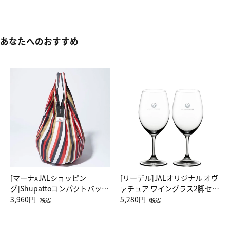
あなたへのおすすめ
[マーナxJALショッピン
[リーデル]JALオリジナル オヴ
グ]Shupattoコンパクトバッグ
ァチュア ワイングラス2脚セッ
Drop JAL客室乗務員（LC）ス
3,960円
ト（レッドワイン）
5,280円
（税込）
（税込）
カーフ柄