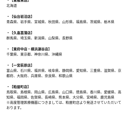
【東雁来店】
北海道
【仙台岩沼店】
青森県、岩手県、宮城県、秋田県、山形県、福島県、茨城県、栃木県
【久喜菖蒲店】
群馬県、埼玉県、新潟県、山梨県、長野県
【東府中店・横浜瀬谷店】
千葉県、東京都、神奈川県、沖縄県
【一宮萩原店】
富山県、石川県、福井県、岐阜県、静岡県、愛知県、三重県、滋賀県、京
都府、大阪府、兵庫県、奈良県、和歌山県
【粕屋町店】
鳥取県、島根県、岡山県、広島県、山口県、徳島県、香川県、愛媛県、高
知県、福岡県、佐賀県、長崎県、熊本県、大分県、宮崎県、鹿児島県
※高度管理医療機器につきましては、粕屋町店より発送させていただいて
おります。