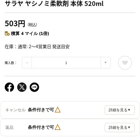
サラヤ ヤシノミ柔軟剤 本体 520ml
503円
（税込）
積算 4 マイル (1倍)
在庫
通常: 2～4営業日 発送目安
購入数：
△
条件付きで可
キャンセル
詳細を見る
▼
△
条件付きで可
返品
詳細を見る
▼