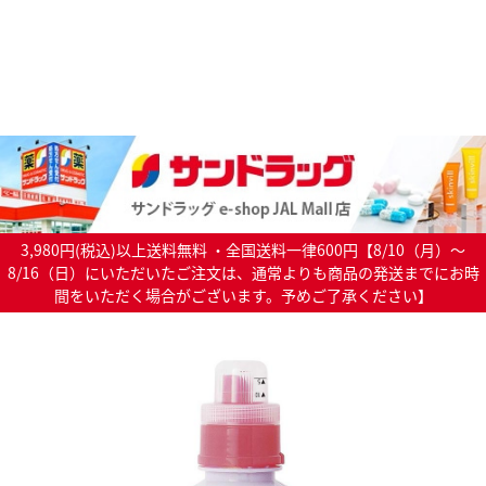
3,980円(税込)以上送料無料 ・全国送料一律600円【8/10（月）～
8/16（日）にいただいたご注文は、通常よりも商品の発送までにお時
間をいただく場合がございます。予めご了承ください】