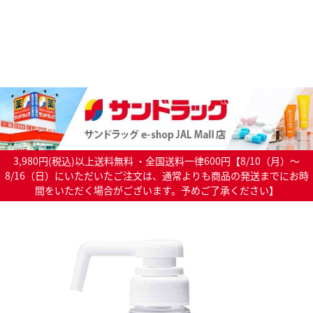
3,980円(税込)以上送料無料 ・全国送料一律600円【8/10（月）～
8/16（日）にいただいたご注文は、通常よりも商品の発送までにお時
間をいただく場合がございます。予めご了承ください】