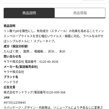
商品説明
商品情報
商品説明
リン酸でpHを酸性にし、有効成分（エタノール）の効果を高めることでノン
エンベロープウイルスを含む幅広いウイルス・細菌に対応。 ラベルをはがせ
ばシンプルボトルに！ スプレータイプ。
成分（保証分析値）
たんぱく質: 、 脂質: 、 粗繊維: 、 灰分: 、 水分:
問い合わせ先
サラヤ株式会社 電話番号：0120-40-3636
メーカー名(製造販売会社)
サラヤ株式会社
ブランド名
ハンドラボ
広告文責
株式会社サンドラッグ/電話番号:0120-009-368
JAN
4973512259845
※パッケージ・デザイン・内容等は、リニューアルにより予告なしに変更さ