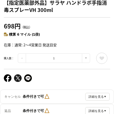
【指定医薬部外品】サラヤ ハンドラボ手指消
毒スプレーVH 300ml
698円
（税込）
積算 6 マイル (1倍)
在庫
通常: 2～4営業日 発送目安
購入数：
△
条件付きで可
キャンセル
詳細を見る
▼
△
条件付きで可
返品
詳細を見る
▼