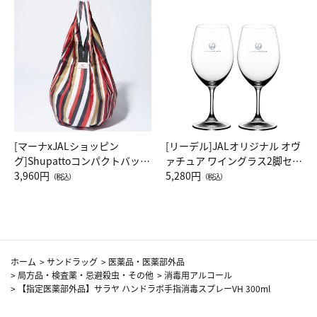
[マーナxJALショッピン
[リーデル]JALオリジナル オヴ
グ]Shupattoコンパクトバッグ
ァチュア ワイングラス2脚セッ
Drop JAL客室乗務員（LC）ス
3,960円
ト（レッドワイン）
5,280円
（税込）
（税込）
カーフ柄
ホーム
>
サンドラッグ
>
医薬品・医薬部外品
>
局方品・検査薬・忌避殺虫・その他
>
消毒用アルコール
>
【指定医薬部外品】サラヤ ハンドラボ手指消毒スプレーVH 300ml