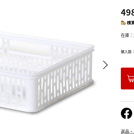
49
積算
在庫
購入数
返品・