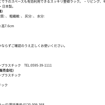
とで下のスペースも有効利用できるスッキリ整頓ラック。 ・リビング、
・日本製。
値）
: 、 粗繊維: 、 灰分: 、 水分:
×高7.6cm
かならずご確認のうえ正しくお使いください。
スチック TEL:0595-39-1111
販売会社)
ープラスチック
チック
/電話番号:0120-009-368