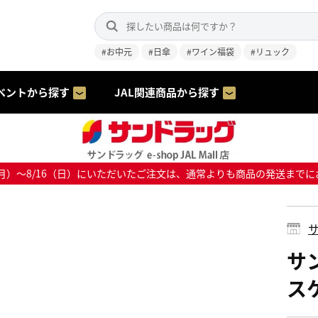
#お中元
#日傘
#ワイン福袋
#リュック
ベントから探す
JAL関連商品から探す
8/10（月）～8/16（日）にいただいたご注文は、通常よりも商品の発送
サ
サ
ス