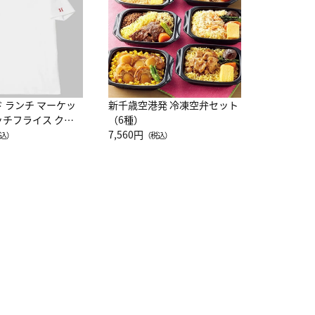
10,800円
（
ド ランチ マーケッ
新千歳空港発 冷凍空弁セット
ッチフライス クル
（6種）
注半袖Ｔシャツ
7,560円
込）
（税込）