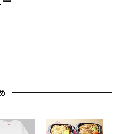
ュー
め
JAL特製
レー 200