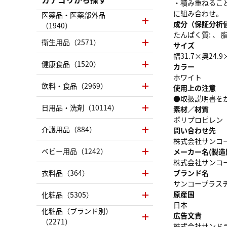
・積み重ねるこ
に組み合わせ。 
医薬品・医薬部外品
成分（保証分析
（1940）
たんぱく質: 、 脂質
衛生用品（2571）
サイズ
幅31.7×奥24.9
健康食品（1520）
カラー
ホワイト
飲料・食品（2969）
使用上の注意
●取扱説明書を
日用品・洗剤（10114）
素材／材質
ポリプロピレン
介護用品（884）
問い合わせ先
株式会社サンコープラ
ベビー用品（1242）
メーカー名(製造
株式会社サンコ
衣料品（364）
ブランド名
サンコープラス
原産国
化粧品（5305）
日本
化粧品（ブランド別）
広告文責
（2271）
株式会社サンドラッグ