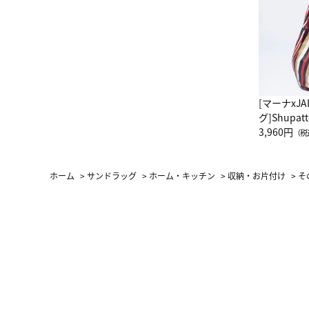
[マーナxJ
グ]Shup
グ Drop 
3,960円
（税
（LC）ス
ホーム
>
サンドラッグ
>
ホーム・キッチン
>
収納・お片付け
>
そ