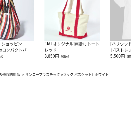
ALショッピン
[JALオリジナル]肩掛けトート
[ハリウッ
attoコンパクトバッ
レッド
ト]ストレ
JAL客室乗務員
3,850円
ーネック別
5,500円
込）
（税込）
（税
カーフ柄
の他収納用品
>
サンコープラスチック eラック バスケットL ホワイト