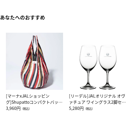
あなたへのおすすめ
[マーナxJALショッピン
[リーデル]JALオリジナル オヴ
グ]Shupattoコンパクトバッグ
ァチュア ワイングラス2脚セッ
Drop JAL客室乗務員（LC）ス
3,960円
ト（レッドワイン）
5,280円
（税込）
（税込）
カーフ柄