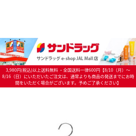
3,980円(税込)以上送料無料 ・全国送料一律600円【8/10（月）～
8/16（日）にいただいたご注文は、通常よりも商品の発送までにお時
間をいただく場合がございます。予めご了承ください】