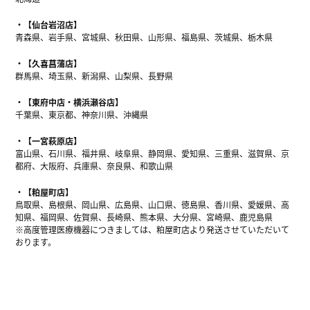
【仙台岩沼店】
青森県、岩手県、宮城県、秋田県、山形県、福島県、茨城県、栃木県
【久喜菖蒲店】
群馬県、埼玉県、新潟県、山梨県、長野県
【東府中店・横浜瀬谷店】
千葉県、東京都、神奈川県、沖縄県
【一宮萩原店】
富山県、石川県、福井県、岐阜県、静岡県、愛知県、三重県、滋賀県、京
都府、大阪府、兵庫県、奈良県、和歌山県
【粕屋町店】
鳥取県、島根県、岡山県、広島県、山口県、徳島県、香川県、愛媛県、高
知県、福岡県、佐賀県、長崎県、熊本県、大分県、宮崎県、鹿児島県
※高度管理医療機器につきましては、粕屋町店より発送させていただいて
おります。