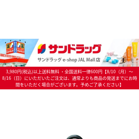
3,980円(税込)以上送料無料 ・全国送料一律600円【8/10（月）～
8/16（日）にいただいたご注文は、通常よりも商品の発送までにお時
間をいただく場合がございます。予めご了承ください】