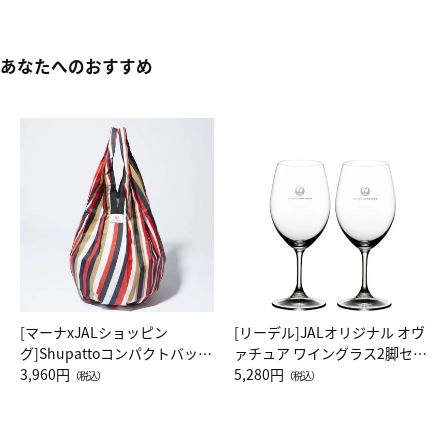
あなたへのおすすめ
[マーナxJALショッピン
[リーデル]JALオリジナル オヴ
グ]Shupattoコンパクトバッグ
ァチュア ワイングラス2脚セッ
Drop JAL客室乗務員（LC）ス
3,960円
ト（レッドワイン）
5,280円
（税込）
（税込）
カーフ柄