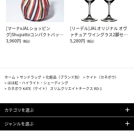
[マーナxJALショッピン
[リーデル]JALオリジナル オヴ
グ]Shupattoコンパクトバッグ
ァチュア ワイングラス2脚セッ
Drop JAL客室乗務員（LC）ス
3,960円
ト（レッドワイン）
5,280円
（税込）
（税込）
カーフ柄
ホーム
>
サンドラッグ
>
化粧品（ブランド別）
>
ケイト（カネボウ）
>
ほほ紅・ハイライト・シェーディング
>
カネボウ KATE（ケイト） スリムクリエイトチークス RD-1
カテゴリを選ぶ
ジャンルを選ぶ