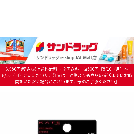
3,980円(税込)以上送料無料 ・全国送料一律600円【8/10（月）～
8/16（日）にいただいたご注文は、通常よりも商品の発送までにお時
間をいただく場合がございます。予めご了承ください】