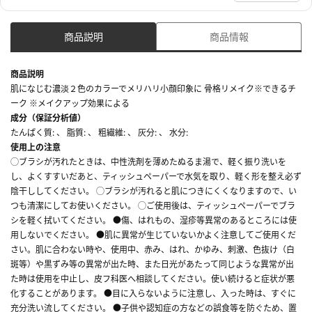
商品説明
商品情報
商品説明
肌になじむ濃淡２色のカラーでメリハリ小顔印象に 骨格リメイク※できるチ
ーク ※メイクアップ効果による
成分（保証分析値）
たんぱく質: 、 脂質: 、 粗繊維: 、 灰分: 、 水分:
使用上の注意
◯ブラシが汚れたときは、中性洗剤を薄めたぬるま湯で、軽く振り洗いを
し、よくすすいだあと、ティッシュペーパーで水気を取り、軽く形を整え必ず
陰干ししてください。 ◯ブラシが汚れると肌につきにくくなりますので、い
つも清潔にしてお使いください。 ◯ご使用後は、ティッシュペーパーでブラ
シを軽く拭いてください。 ●傷、はれもの、湿疹等異常のあるところには使
用しないでください。 ●肌に異常が生じていないかよく注意してご使用くだ
さい。肌に合わない時や、使用中、赤み、はれ、かゆみ、刺激、色抜け（白
斑等）や黒ずみ等の異常が出た時、また日光があたって同じような異常が出
た時は使用を中止し、皮フ科医へ相談してください。使い続けると症状が悪
化することがあります。 ●目に入らないように注意し、入った時は、すぐに
充分洗い流してください。 ●子供や認知症の方などの誤食等を防ぐため、置