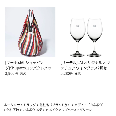
[マーナxJALショッピン
[リーデル]JALオリジナル オヴ
グ]Shupattoコンパクトバッグ
ァチュア ワイングラス2脚セッ
Drop JAL客室乗務員（LC）ス
3,960円
ト（レッドワイン）
5,280円
（税込）
（税込）
カーフ柄
ホーム
>
サンドラッグ
>
化粧品（ブランド別）
>
メディア（カネボウ）
>
化粧下地
>
カネボウ メディア メイクアップベースR グリーン