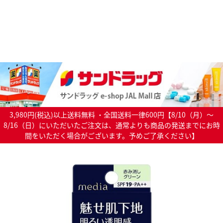
3,980円(税込)以上送料無料 ・全国送料一律600円【8/10（月）～
8/16（日）にいただいたご注文は、通常よりも商品の発送までにお時
間をいただく場合がございます。予めご了承ください】