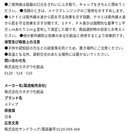
●ご使用後は容器の口元をきれいにふき取り、キャップをきちんと閉めてく
ださい。 ●洗顔のときは、メイククレンジングのご使用をおすすめします。
●ＳＰＦとは紫外線Ｂ波から肌を守る効果を示す指数、ＰＡとは紫外線Ａ波
から肌を守る効果を示す分類です。ＳＰＦ、ＰＡ表示は国際的な基準で１平
方ｃｍあたり２ｍｇ塗布して測定した値です。商品選択時の目安とお考えく
ださい。 ●他の紫外線防止効果のある化粧品と併用するとより効果的です。
保管及び取扱上の注意
●子供や認知症の方などの誤食等を防ぐため、置き場所にご注意ください。
●高温となる所、直射日光のあたる場所には置かないでください。
問い合わせ先
株式会社カネボウ化粧品
0120‐518‐520
メーカー名(製造販売会社)
株式会社カネボウ化粧品
ブランド名
メディア
原産国
日本
広告文責
株式会社サンドラッグ/電話番号:0120-009-368