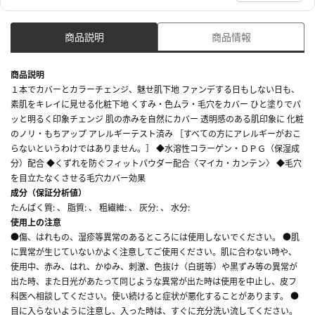
商品説明
商品情報
商品説明
１本でカバーとカラーチェンジ、魅せ肌下地 ファンデする日もしない日も、
素肌をキレイに見せる化粧下地 くすみ・色ムラ・毛穴をカバー ひと塗りでパ
ッと明るく印象チェンジ 肌の赤みを自然にカバー 透明感のある肌印象に 化粧
のノリ・もちアップ アレルギーテスト済み ［すべての方にアレルギーがおこ
らないというわけではありません。］ ◆水溶性コラーゲン・ＤＰＧ（保湿成
分）配合 ◆くずれを防ぐフィットパウダー配合〈マイカ・カンテン〉 ◆毛穴
を目立たなくさせる毛穴カバー効果
成分（保証分析値）
たんぱく質: 、 脂質: 、 粗繊維: 、 灰分: 、 水分:
使用上の注意
●傷、はれもの、湿疹等異常のあるところには使用しないでください。 ●肌
に異常が生じていないかよく注意してご使用ください。肌に合わない時や、
使用中、赤み、はれ、かゆみ、刺激、色抜け（白斑等）や黒ずみ等の異常が
出た時、また日光があたって同じような異常が出た時は使用を中止し、皮フ
科医へ相談してください。使い続けると症状が悪化することがあります。 ●
目に入らないように注意し、入った時は、すぐに充分洗い流してください。