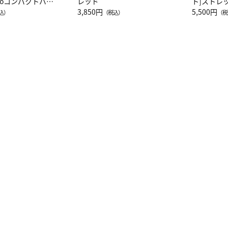
attoコンパクトバッ
レッド
ト]ストレ
JAL客室乗務員
3,850円
ーネック別
5,500円
込）
（税込）
（税
カーフ柄