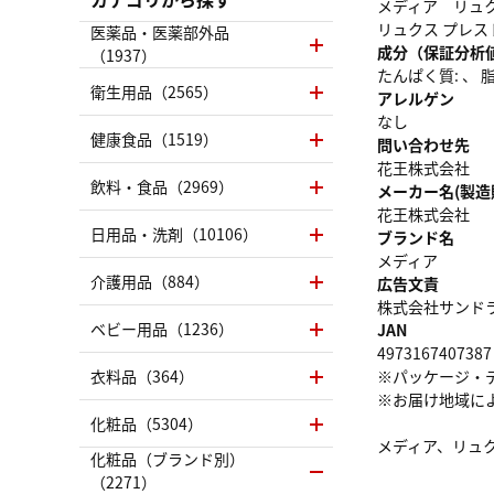
メディア リュ
リュクス プレ
医薬品・医薬部外品
成分（保証分析
（1937）
たんぱく質: 、 脂質
衛生用品（2565）
アレルゲン
なし
健康食品（1519）
問い合わせ先
花王株式会社
飲料・食品（2969）
メーカー名(製造
花王株式会社
日用品・洗剤（10106）
ブランド名
メディア
介護用品（884）
広告文責
株式会社サンドラッグ
ベビー用品（1236）
JAN
4973167407387
衣料品（364）
※パッケージ・
※お届け地域に
化粧品（5304）
メディア、リュ
化粧品（ブランド別）
（2271）