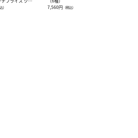
ッチフライス クル
（6種）
注半袖Ｔシャツ
7,560円
込）
（税込）