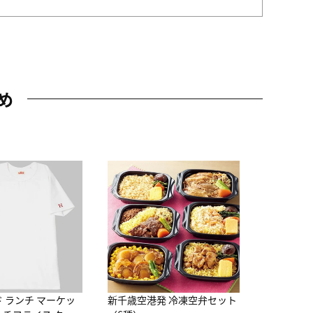
め
JAL特製
レー 200
10,800円
（
ド ランチ マーケッ
新千歳空港発 冷凍空弁セット