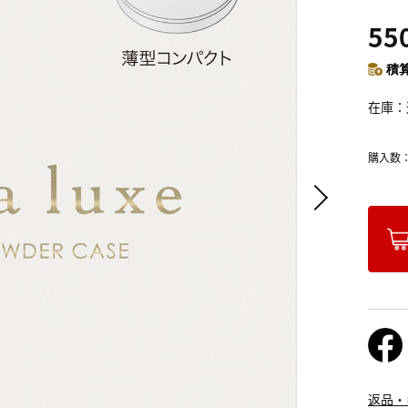
55
積算
在庫
購入数
返品・