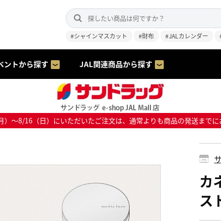
#シャインマスカット
#財布
#JALカレンダー
ベントから探す
JAL関連商品から探す
8/10（月）～8/16（日）にいただいたご注文は、通常よりも商品の発送
サ
カ
ス