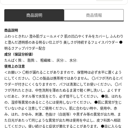
商品説明
商品情報
商品説明
ふわっときれい 澄み肌ヴェールメイク 肌の凹凸やくすみをカバーし ふんわり
と澄んだ透明感のある明るい仕上がり 美しさが持続するフェイスパウダー ●
明るさアップパウダー配合
成分（保証分析値）
たんぱく質: 、 脂質: 、 粗繊維: 、 灰分: 、 水分:
使用上の注意
＜お願い＞ 〇粉が漏れることがありますので、保管時は必ず水平に置くよう
にしてください。 〇この製品は携帯用ではありません。 〇パフが汚れるとパ
ウダーが付きにくくなりますので、パフは清潔にしてお使いください。 〇パ
フが汚れたときは、中性洗剤を薄めたぬるま湯で軽く押し洗いし、よくすす
いだあと、タオル等で水気をとり、必ず陰干ししてください。 ●傷、はれも
の、湿疹等異常のあるところには使用しないでください。 ●肌に異常が生じ
ていないかよく注意してご使用ください。肌に合わない時や、使用中、赤
み、はれ、かゆみ、刺激、色抜け（白斑等）や黒ずみ等の異常が出た時、ま
た日光があたって同じような異常が出た時は使用を中止し、皮フ科医へ相談
してください。使い続けると症状が悪化することがあります。 ●目に入らな