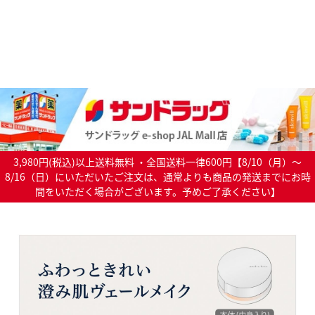
3,980円(税込)以上送料無料 ・全国送料一律600円【8/10（月）～
8/16（日）にいただいたご注文は、通常よりも商品の発送までにお時
間をいただく場合がございます。予めご了承ください】