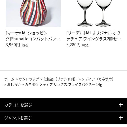
[マーナxJALショッピン
[リーデル]JALオリジナル オヴ
グ]Shupattoコンパクトバッグ
ァチュア ワイングラス2脚セッ
Drop JAL客室乗務員（LC）ス
3,960円
ト（レッドワイン）
5,280円
（税込）
（税込）
カーフ柄
ホーム
>
サンドラッグ
>
化粧品（ブランド別）
>
メディア（カネボウ）
>
おしろい
>
カネボウ メディア リュクス フェイスパウダー 14g
カテゴリを選ぶ
ジャンルを選ぶ