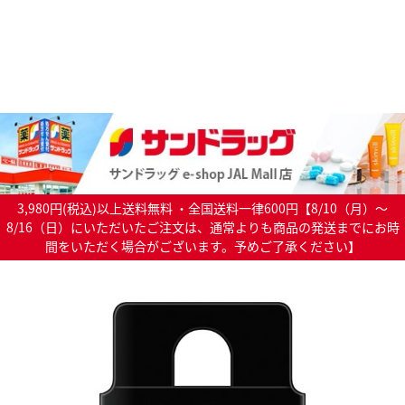
3,980円(税込)以上送料無料 ・全国送料一律600円【8/10（月）～
8/16（日）にいただいたご注文は、通常よりも商品の発送までにお時
間をいただく場合がございます。予めご了承ください】