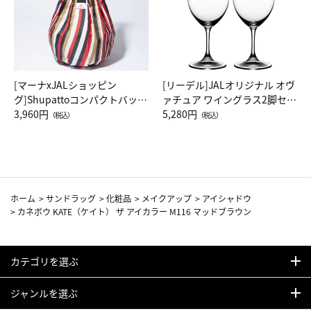
[マーナxJALショッピン
[リーデル]JALオリジナル オヴ
グ]Shupattoコンパクトバッグ
ァチュア ワイングラス2脚セッ
Drop JAL客室乗務員（LC）ス
3,960円
ト（レッドワイン）
5,280円
（税込）
（税込）
カーフ柄
ホーム
>
サンドラッグ
>
化粧品
>
メイクアップ
>
アイシャドウ
>
カネボウ KATE（ケイト） ザ アイカラー M116 マッドブラウン
カテゴリを選ぶ
ジャンルを選ぶ