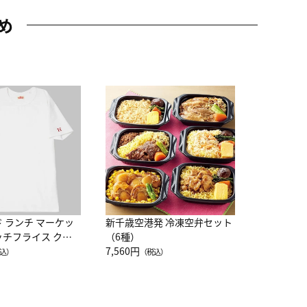
め
JAL特製
レー 200
10,800円
（
ド ランチ マーケッ
新千歳空港発 冷凍空弁セット
ッチフライス クル
（6種）
注半袖Ｔシャツ
7,560円
込）
（税込）