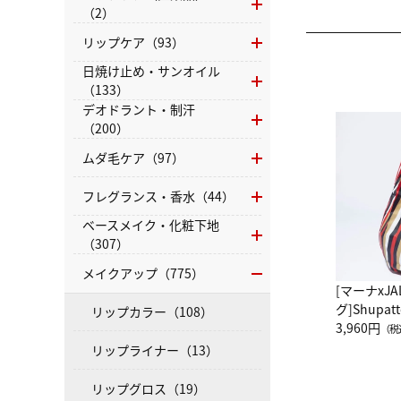
（2）
リップケア（93）
日焼け止め・サンオイル
（133）
デオドラント・制汗
（200）
ムダ毛ケア（97）
フレグランス・香水（44）
ベースメイク・化粧下地
（307）
メイクアップ（775）
[マーナxJ
グ]Shup
リップカラー（108）
グ Drop 
3,960円
（税
（LC）ス
リップライナー（13）
リップグロス（19）