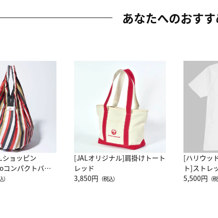
あなたへのおすす
ALショッピン
[JALオリジナル]肩掛けトート
[ハリウッ
attoコンパクトバッ
レッド
ト]ストレ
JAL客室乗務員
3,850円
ーネック別
5,500円
込）
（税込）
（税
カーフ柄