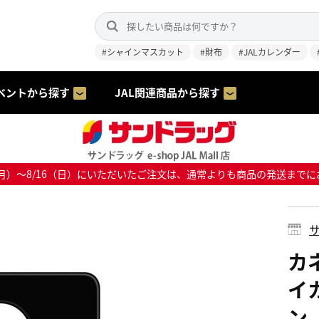
#シャインマスカット
#財布
#JALカレンダー
ベントから探す
JAL関連商品から探す
8/10（月）～8/16（日）にいただいたご注文は、通常よりも商品の発送
サ
カネ
イ
ン