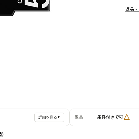
返品・
△
条件付きで可
返品
詳細を見る
▼
値）