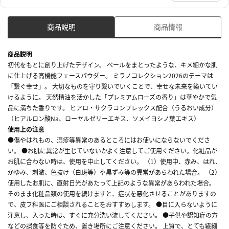
商品説明
商品情報
商品説明
初代をもとに創り上げたデザイン。 ベールをまとったような、キメ細かな肌
に仕上げる高機能フェースパウダー。 ミラノコレクション2026のテーマは
「繋ぐ幸せ」。 大切なものを守り繋いでいくことで、幸せな未来を築いてい
けるように。 天然精油を活かした「プレミアムローズの香り」は華やかで気
品に満ちた香りです。 ヒアロ・サクラコンプレックス配合（うるおい成分）
（ヒアルロン酸Na、ローヤルゼリーエキス、ソメイヨシノ葉エキス）
使用上の注意
●傷やはれもの、湿疹等異常のあるところにはお使いにならないでくださ
い。 ●お肌に異常が生じていないかよく注意してご使用ください。化粧品が
お肌に合わない時は、使用を中止してください。 （1）使用中、赤み、はれ、
かゆみ、刺激、色抜け（白斑等）や黒ずみ等の異常があらわれた場合。 （2）
使用したお肌に、直射日光があたって上記のような異常があらわれた場合。
そのまま化粧品類の使用を続けますと、症状を悪化させることがありますの
で、皮フ科医にご相談されることをおすすめします。 ●目に入らないように
注意し、入った時は、すぐに充分洗い流してください。 ●子供や認知症の方
などの誤食等を防ぐため、置き場所にご注意ください。 上質で、とても繊細