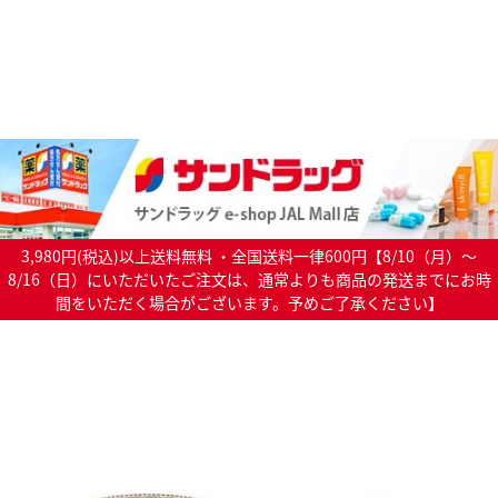
3,980円(税込)以上送料無料 ・全国送料一律600円【8/10（月）～
8/16（日）にいただいたご注文は、通常よりも商品の発送までにお時
間をいただく場合がございます。予めご了承ください】