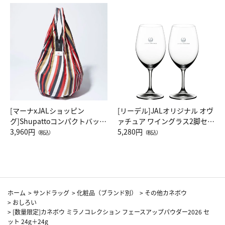
[マーナxJALショッピン
[リーデル]JALオリジナル オヴ
グ]Shupattoコンパクトバッグ
ァチュア ワイングラス2脚セッ
Drop JAL客室乗務員（LC）ス
3,960円
ト（レッドワイン）
5,280円
（税込）
（税込）
カーフ柄
ホーム
>
サンドラッグ
>
化粧品（ブランド別）
>
その他カネボウ
>
おしろい
>
[数量限定]カネボウ ミラノコレクション フェースアップパウダー2026 セ
ット 24g＋24g