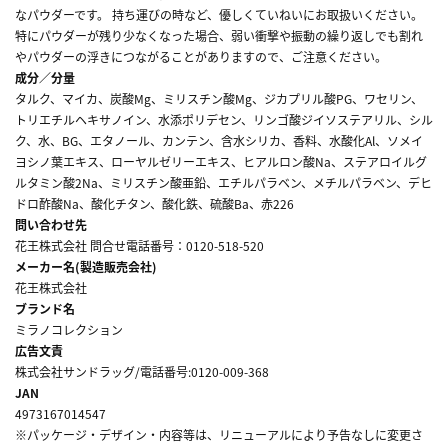
なパウダーです。 持ち運びの時など、優しくていねいにお取扱いください。
特にパウダーが残り少なくなった場合、弱い衝撃や振動の繰り返しでも割れ
やパウダーの浮きにつながることがありますので、ご注意ください。
成分／分量
タルク、マイカ、炭酸Mg、ミリスチン酸Mg、ジカプリル酸PG、ワセリン、
トリエチルヘキサノイン、水添ポリデセン、リンゴ酸ジイソステアリル、シル
ク、水、BG、エタノール、カンテン、含水シリカ、香料、水酸化Al、ソメイ
ヨシノ葉エキス、ローヤルゼリーエキス、ヒアルロン酸Na、ステアロイルグ
ルタミン酸2Na、ミリスチン酸亜鉛、エチルパラベン、メチルパラベン、デヒ
ドロ酢酸Na、酸化チタン、酸化鉄、硫酸Ba、赤226
問い合わせ先
花王株式会社 問合せ電話番号：0120-518-520
メーカー名(製造販売会社)
花王株式会社
ブランド名
ミラノコレクション
広告文責
株式会社サンドラッグ/電話番号:0120-009-368
JAN
4973167014547
※パッケージ・デザイン・内容等は、リニューアルにより予告なしに変更さ