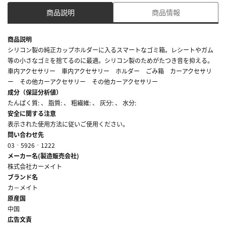
商品説明
商品情報
商品説明
シリコン製の純正カップホルダーに入るスマートなゴミ箱。レシートやガム
等の小さなゴミを捨てるのに最適。シリコン製のためがたつき音を抑える。
車内アクセサリー 車内アクセサリー ホルダー ごみ箱 カーアクセサリ
ー その他カーアクセサリー その他カーアクセサリー
成分（保証分析値）
たんぱく質: 、 脂質: 、 粗繊維: 、 灰分: 、 水分:
安全に関する注意
表示された使用方法に従いご使用ください。
問い合わせ先
03‐5926‐1222
メーカー名(製造販売会社)
株式会社カーメイト
ブランド名
カ－メイト
原産国
中国
広告文責