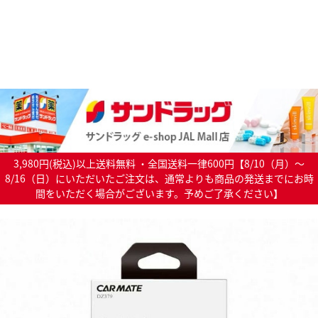
3,980円(税込)以上送料無料 ・全国送料一律600円【8/10（月）～
8/16（日）にいただいたご注文は、通常よりも商品の発送までにお時
間をいただく場合がございます。予めご了承ください】