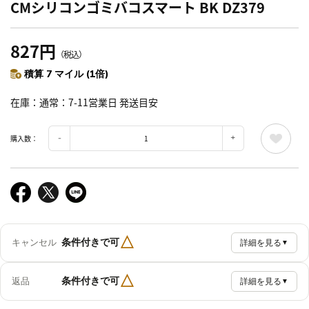
CMシリコンゴミバコスマート BK DZ379
827円
（税込）
積算 7 マイル (1倍)
在庫
通常：7-11営業日 発送目安
購入数：
△
条件付きで可
キャンセル
詳細を見る
▼
△
条件付きで可
返品
詳細を見る
▼