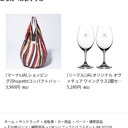
[マーナxJALショッピン
[リーデル]JALオリジナル オヴ
グ]Shupattoコンパクトバッグ
ァチュア ワイングラス2脚セッ
Drop JAL客室乗務員（LC）ス
3,960円
ト（レッドワイン）
5,280円
（税込）
（税込）
カーフ柄
ホーム
>
サンドラッグ
>
自転車・カー用品
>
パーツ・補修部品
>
その他パーツ・補修部品
>
CMシリコンゴミバコスマート BK DZ379