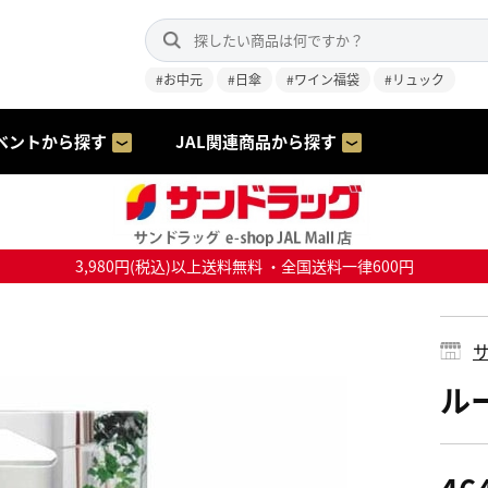
#お中元
#日傘
#ワイン福袋
#リュック
ベントから探す
JAL関連商品から探す
3,980円(税込)以上送料無料 ・全国送料一律600円
サ
ル