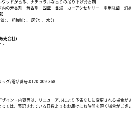
ルウッドが香る、ナチュラルな香りの吊り下げ芳香剤
車内の芳香剤 芳香剤 固型 含浸 カーアクセサリー 車用除菌 消
値）
: 、 粗繊維: 、 灰分: 、 水分:
2
販売会社)
イト
/電話番号:0120-009-368
デザイン・内容等は、リニューアルにより予告なしに変更される場合が
よっては、表記されている日数よりもお届けにお時間を頂く場合がござ