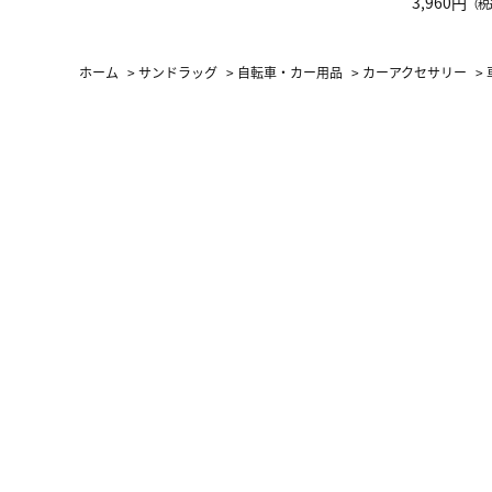
グ Drop 
3,960円
（税
（LC）ス
ホーム
>
サンドラッグ
>
自転車・カー用品
>
カーアクセサリー
>