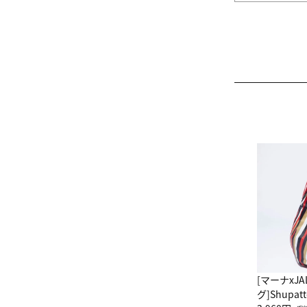
[マーナxJ
グ]Shup