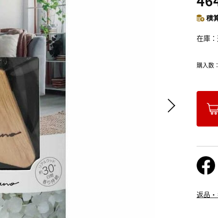
46
積算
在庫
購入数
返品・