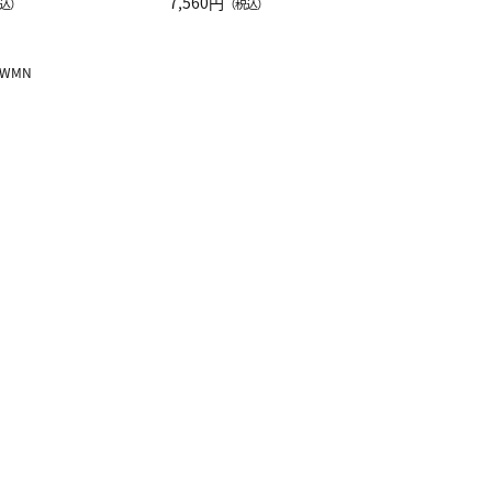
注半袖Ｔシャツ
7,560円
込）
（税込）
WMN