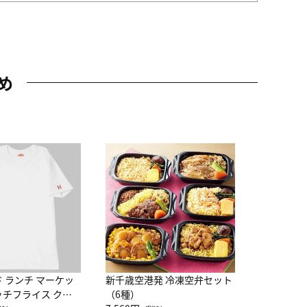
め
JAL特製
レー 200
10,800円
（
ド ランチ マーケッ
新千歳空港発 冷凍空弁セット
ッチフライス クル
（6種）