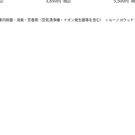
JAL客室乗務員
3,850円
ーネック別
5,500円
込）
（税込）
（税
カーフ柄
車内除菌・消臭・芳香剤（空気清浄機・イオン発生器等を含む）
>
ルーノ Hウッド 