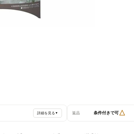
△
条件付きで可
返品
詳細を見る
▼