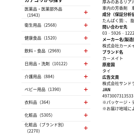
厚みのあるリア
車内の芳香剤 
医薬品・医薬部外品
成分（保証分析
（1943）
たんぱく質: 、 脂質
衛生用品（2568）
問い合わせ先
03‐5926‐122
健康食品（1520）
メーカー名(製造
株式会社カーメ
飲料・食品（2969）
ブランド名
カ－メイト
日用品・洗剤（10122）
原産国
タイ
介護用品（884）
広告文責
株式会社サンドラッグ
ベビー用品（1390）
JAN
4973007313533
衣料品（364）
※パッケージ・
※お届け地域に
化粧品（5305）
化粧品（ブランド別）
（2270）