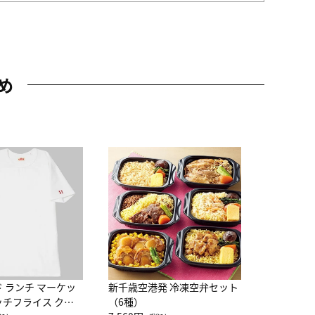
め
JAL特製
レー 200
10,800円
（
ド ランチ マーケッ
新千歳空港発 冷凍空弁セット
ッチフライス クル
（6種）