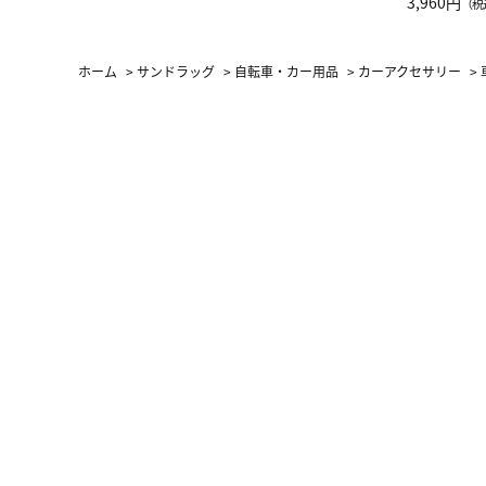
グ Drop 
3,960円
（税
（LC）ス
ホーム
>
サンドラッグ
>
自転車・カー用品
>
カーアクセサリー
>