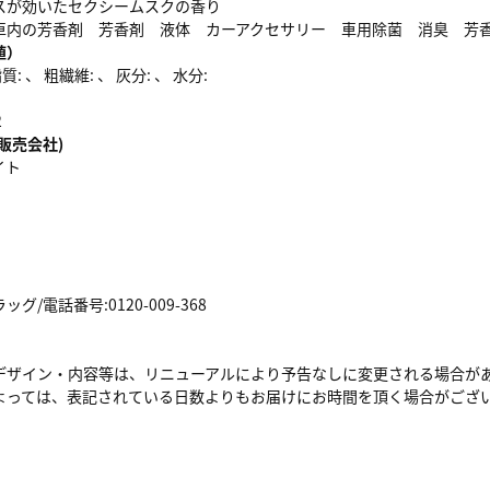
スが効いたセクシームスクの香り
車内の芳香剤 芳香剤 液体 カーアクセサリー 車用除菌 消臭 芳
値）
: 、 粗繊維: 、 灰分: 、 水分:
2
販売会社)
イト
/電話番号:0120-009-368
デザイン・内容等は、リニューアルにより予告なしに変更される場合が
よっては、表記されている日数よりもお届けにお時間を頂く場合がござ