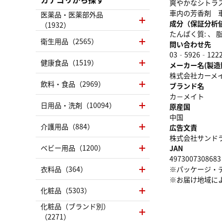
爽やかなシトラ
車内の芳香剤 
医薬品・医薬部外品
成分（保証分析
（1932）
たんぱく質: 、 脂質
衛生用品（2565）
問い合わせ先
03‐5926‐122
健康食品（1519）
メーカー名(製造
株式会社カーメ
飲料・食品（2969）
ブランド名
カ－メイト
日用品・洗剤（10094）
原産国
中国
介護用品（884）
広告文責
株式会社サンドラッグ
ベビー用品（1200）
JAN
4973007308683
衣料品（364）
※パッケージ・
※お届け地域に
化粧品（5303）
化粧品（ブランド別）
（2271）