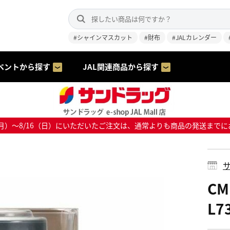
#シャインマスカット
#財布
#JALカレンダー
ベントから探す
JAL関連商品から探す
8/10（月）～8/16（日）にいただいたご注文は、通常よりも商品の発送
サ
C
L7