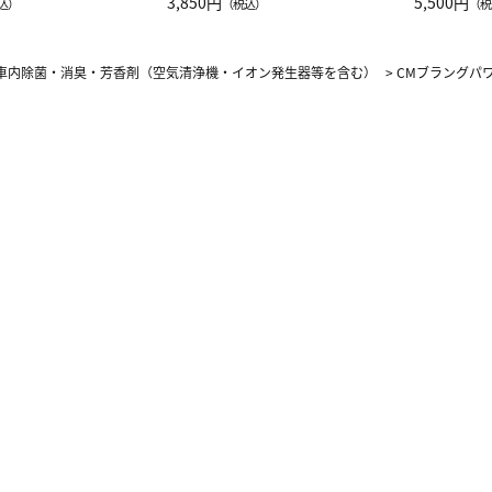
JAL客室乗務員
3,850円
ーネック別
5,500円
込）
（税込）
（税
カーフ柄
車内除菌・消臭・芳香剤（空気清浄機・イオン発生器等を含む）
>
CMブラングパワ