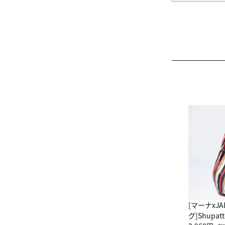
[マーナxJ
グ]Shup