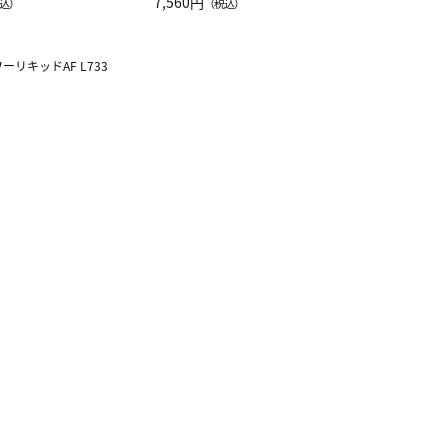
注半袖Ｔシャツ
7,560円
込）
（税込）
ーリキッドAF L733