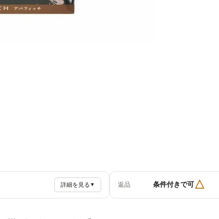
△
条件付きで可
返品
詳細を見る
▼