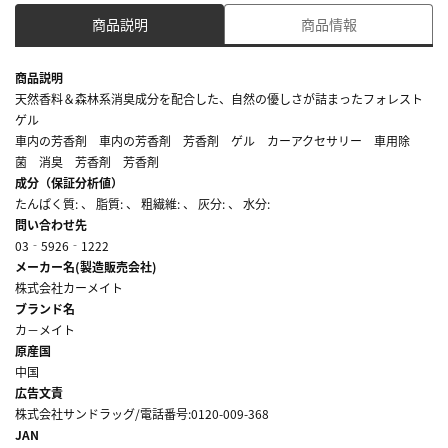
商品説明
商品情報
商品説明
天然香料＆森林系消臭成分を配合した、自然の優しさが詰まったフォレスト
ゲル
車内の芳香剤 車内の芳香剤 芳香剤 ゲル カーアクセサリー 車用除
菌 消臭 芳香剤 芳香剤
成分（保証分析値）
たんぱく質: 、 脂質: 、 粗繊維: 、 灰分: 、 水分:
問い合わせ先
03‐5926‐1222
メーカー名(製造販売会社)
株式会社カーメイト
ブランド名
カ－メイト
原産国
中国
広告文責
株式会社サンドラッグ/電話番号:0120-009-368
JAN