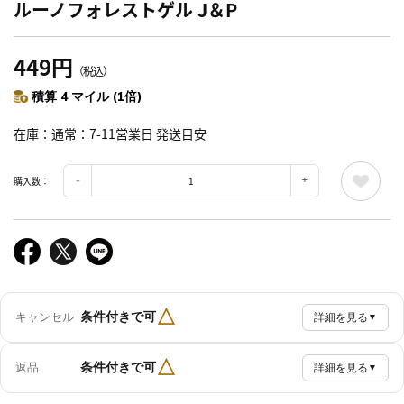
ルーノフォレストゲル J＆P
449円
（税込）
積算 4 マイル (1倍)
在庫
通常：7-11営業日 発送目安
購入数：
△
条件付きで可
キャンセル
詳細を見る
▼
△
条件付きで可
返品
詳細を見る
▼