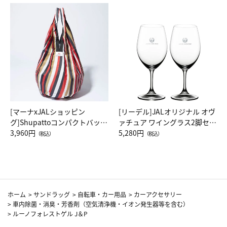
[マーナxJALショッピン
[リーデル]JALオリジナル オヴ
グ]Shupattoコンパクトバッグ
ァチュア ワイングラス2脚セッ
Drop JAL客室乗務員（LC）ス
3,960円
ト（レッドワイン）
5,280円
（税込）
（税込）
カーフ柄
ホーム
>
サンドラッグ
>
自転車・カー用品
>
カーアクセサリー
>
車内除菌・消臭・芳香剤（空気清浄機・イオン発生器等を含む）
>
ルーノフォレストゲル J＆P