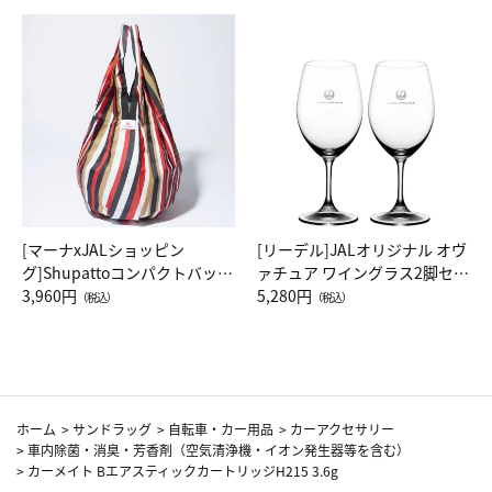
[マーナxJALショッピン
[リーデル]JALオリジナル オヴ
グ]Shupattoコンパクトバッグ
ァチュア ワイングラス2脚セッ
Drop JAL客室乗務員（LC）ス
3,960円
ト（レッドワイン）
5,280円
（税込）
（税込）
カーフ柄
ホーム
>
サンドラッグ
>
自転車・カー用品
>
カーアクセサリー
>
車内除菌・消臭・芳香剤（空気清浄機・イオン発生器等を含む）
>
カーメイト BエアスティックカートリッジH215 3.6g