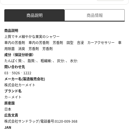
商品説明
商品情報
商品説明
上質でキメ細やかな果実のシャワー
車内の芳香剤 車内の芳香剤 芳香剤 固型 含浸 カーアクセサリー 車
用除菌 消臭 芳香剤 芳香剤
成分（保証分析値）
たんぱく質: 、 脂質: 、 粗繊維: 、 灰分: 、 水分:
問い合わせ先
03‐5926‐1222
メーカー名(製造販売会社)
株式会社カーメイト
ブランド名
カ－メイト
原産国
日本
広告文責
株式会社サンドラッグ/電話番号:0120-009-368
JAN