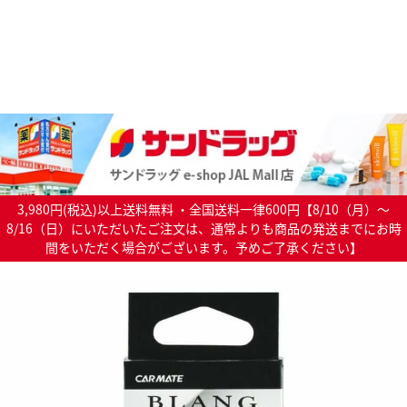
3,980円(税込)以上送料無料 ・全国送料一律600円【8/10（月）～
8/16（日）にいただいたご注文は、通常よりも商品の発送までにお時
間をいただく場合がございます。予めご了承ください】