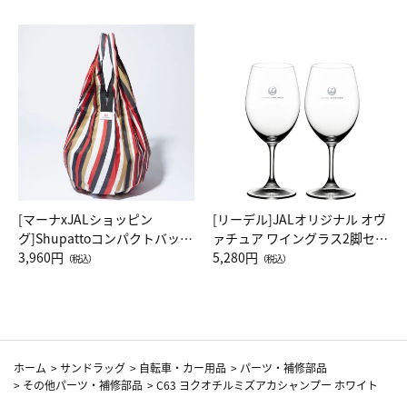
[マーナxJALショッピン
[リーデル]JALオリジナル オヴ
グ]Shupattoコンパクトバッグ
ァチュア ワイングラス2脚セッ
Drop JAL客室乗務員（LC）ス
3,960円
ト（レッドワイン）
5,280円
（税込）
（税込）
カーフ柄
ホーム
>
サンドラッグ
>
自転車・カー用品
>
パーツ・補修部品
>
その他パーツ・補修部品
>
C63 ヨクオチルミズアカシャンプー ホワイト