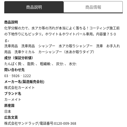
商品説明
商品情報
商品説明
化学分解の力で、水アカ等の汚れが本当によく落ちる！コーティング施工前
の下地作りにもピッタリ。ホワイト＆ホワイトパール車用。内容量７５０
ｇ。
洗車用品 洗車用品 シャンプー 水アカ取りシャンプー 洗車 お手入れ
用品 洗車ケミカル カーシャンプー（水あか取りタイプ）
成分（保証分析値）
たんぱく質: 、 脂質: 、 粗繊維: 、 灰分: 、 水分:
問い合わせ先
03‐5926‐1222
メーカー名(製造販売会社)
株式会社カーメイト
ブランド名
カ－メイト
原産国
日本
広告文責
株式会社サンドラッグ/電話番号:0120-009-368