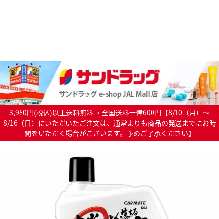
3,980円(税込)以上送料無料 ・全国送料一律600円【8/10（月）～
8/16（日）にいただいたご注文は、通常よりも商品の発送までにお時
間をいただく場合がございます。予めご了承ください】