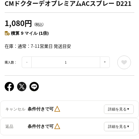
CMドクターデオプレミアムACスプレー D221
1,080円
（税込）
積算 9 マイル (1倍)
在庫
通常：7-11営業日 発送目安
購入数：
△
条件付きで可
キャンセル
詳細を見る
▼
△
条件付きで可
返品
詳細を見る
▼