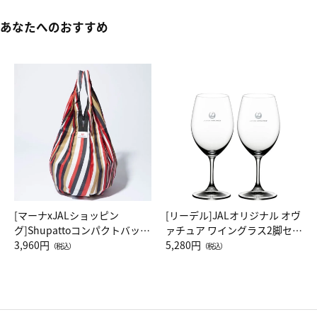
あなたへのおすすめ
[マーナxJALショッピン
[リーデル]JALオリジナル オヴ
グ]Shupattoコンパクトバッグ
ァチュア ワイングラス2脚セッ
Drop JAL客室乗務員（LC）ス
3,960円
ト（レッドワイン）
5,280円
（税込）
（税込）
カーフ柄