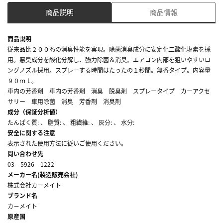
商品説明
商品情報
商品説明
従来品比２００％の消臭性能を実現。除菌消臭成分に安定化二酸化塩素を採
用。悪臭成分を酸化分解し、強力除菌＆消臭。エアコン内部を狙いやすいロ
ングノズル採用。スプレーする時間はたったの１秒間。無香タイプ。内容量
９０ｍｌ。
車内の芳香剤 車内の芳香剤 消臭 脱臭剤 スプレータイプ カーアクセ
サリー 車用除菌 消臭 芳香剤 消臭剤
成分（保証分析値）
たんぱく質: 、 脂質: 、 粗繊維: 、 灰分: 、 水分:
安全に関する注意
表示された使用方法に従いご使用ください。
問い合わせ先
03‐5926‐1222
メーカー名(製造販売会社)
株式会社カーメイト
ブランド名
カ－メイト
原産国