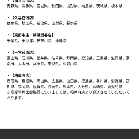
【仙台岩沼店】
青森県、岩手県、宮城県、秋田県、山形県、福島県、茨城県、栃木県
【久喜菖蒲店】
群馬県、埼玉県、新潟県、山梨県、長野県
【東府中店・横浜瀬谷店】
千葉県、東京都、神奈川県、沖縄県
【一宮萩原店】
富山県、石川県、福井県、岐阜県、静岡県、愛知県、三重県、滋賀県、京
都府、大阪府、兵庫県、奈良県、和歌山県
【粕屋町店】
鳥取県、島根県、岡山県、広島県、山口県、徳島県、香川県、愛媛県、高
知県、福岡県、佐賀県、長崎県、熊本県、大分県、宮崎県、鹿児島県
※高度管理医療機器につきましては、粕屋町店より発送させていただいて
おります。