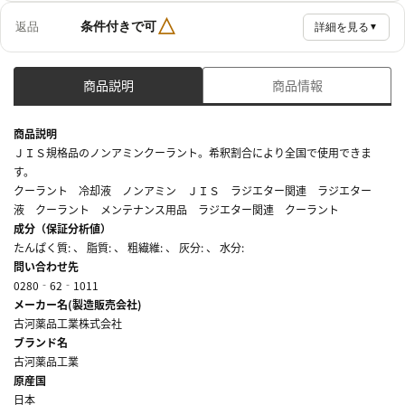
△
条件付きで可
返品
詳細を見る
▼
商品説明
商品情報
商品説明
ＪＩＳ規格品のノンアミンクーラント。希釈割合により全国で使用できま
す。
クーラント 冷却液 ノンアミン ＪＩＳ ラジエター関連 ラジエター
液 クーラント メンテナンス用品 ラジエター関連 クーラント
成分（保証分析値）
たんぱく質: 、 脂質: 、 粗繊維: 、 灰分: 、 水分:
問い合わせ先
0280‐62‐1011
メーカー名(製造販売会社)
古河薬品工業株式会社
ブランド名
古河薬品工業
原産国
日本