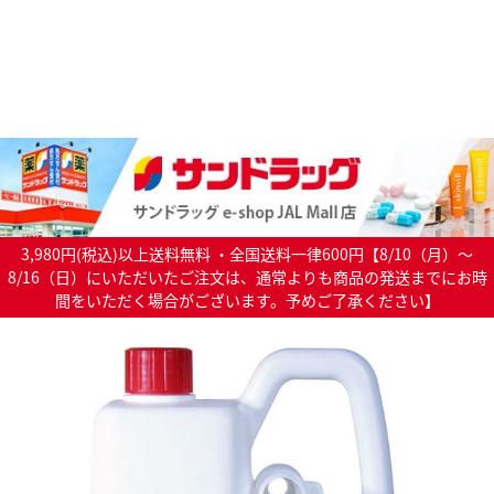
3,980円(税込)以上送料無料 ・全国送料一律600円【8/10（月）～
8/16（日）にいただいたご注文は、通常よりも商品の発送までにお時
間をいただく場合がございます。予めご了承ください】