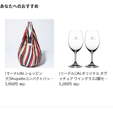
あなたへのおすすめ
[マーナxJALショッピン
[リーデル]JALオリジナル オヴ
グ]Shupattoコンパクトバッグ
ァチュア ワイングラス2脚セッ
Drop JAL客室乗務員（LC）ス
3,960円
ト（レッドワイン）
5,280円
（税込）
（税込）
カーフ柄