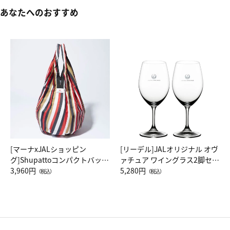
あなたへのおすすめ
[マーナxJALショッピン
[リーデル]JALオリジナル オヴ
グ]Shupattoコンパクトバッグ
ァチュア ワイングラス2脚セッ
Drop JAL客室乗務員（LC）ス
3,960円
ト（レッドワイン）
5,280円
（税込）
（税込）
カーフ柄