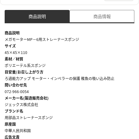
商品説明
商品情報
商品説明
メガモーターMP－6用ストレーナースポンジ
サイズ
45×45×110
素材／材質
ポリエーテル系スポンジ
目安量/お召し上がり方
ろ過能力アップ モーター・インペラーの保護 稚魚の吸い込み防止
問い合わせ先
072-966-0054
メーカー名(製造販売会社)
ジェックス株式会社
ブランド名
用部品ストレーナースポンジ
原産国
中華人民共和国
広告文責