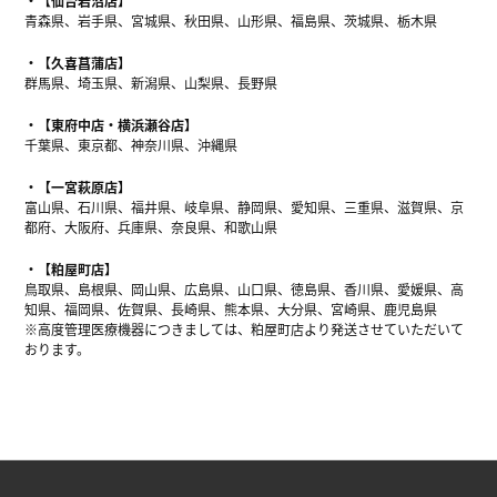
【仙台岩沼店】
青森県、岩手県、宮城県、秋田県、山形県、福島県、茨城県、栃木県
【久喜菖蒲店】
群馬県、埼玉県、新潟県、山梨県、長野県
【東府中店・横浜瀬谷店】
千葉県、東京都、神奈川県、沖縄県
【一宮萩原店】
富山県、石川県、福井県、岐阜県、静岡県、愛知県、三重県、滋賀県、京
都府、大阪府、兵庫県、奈良県、和歌山県
【粕屋町店】
鳥取県、島根県、岡山県、広島県、山口県、徳島県、香川県、愛媛県、高
知県、福岡県、佐賀県、長崎県、熊本県、大分県、宮崎県、鹿児島県
※高度管理医療機器につきましては、粕屋町店より発送させていただいて
おります。