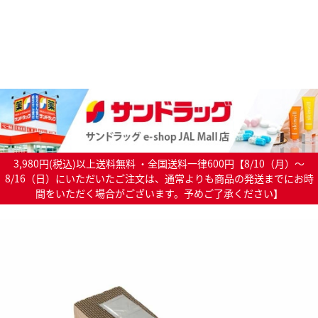
3,980円(税込)以上送料無料 ・全国送料一律600円【8/10（月）～
8/16（日）にいただいたご注文は、通常よりも商品の発送までにお時
間をいただく場合がございます。予めご了承ください】