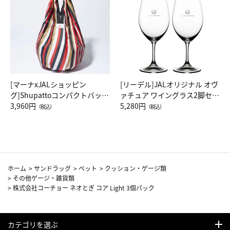
[マーナxJALショッピン
[リーデル]JALオリジナル オヴ
グ]Shupattoコンパクトバッグ
ァチュア ワイングラス2脚セッ
Drop JAL客室乗務員（LC）ス
3,960円
ト（レッドワイン）
5,280円
（税込）
（税込）
カーフ柄
ホーム
>
サンドラッグ
>
ペット
>
クッション・ゲージ類
>
その他ゲージ・雑貨類
>
株式会社コーチョー ネオとぎ コア Light 3個パック
カテゴリを選ぶ