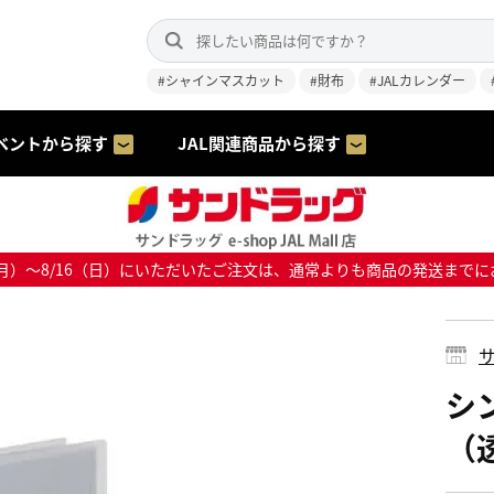
#シャインマスカット
#財布
#JALカレンダー
ベントから探す
JAL関連商品から探す
8/10（月）～8/16（日）にいただいたご注文は、通常よりも商品の発送
サ
シ
（