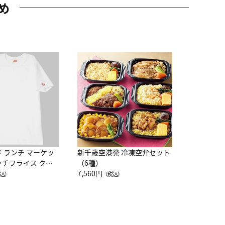
め
JAL特製
レー 200
10,800円
（
ド ランチ マーケッ
新千歳空港発 冷凍空弁セット
ッチフライス クル
（6種）
注半袖Ｔシャツ
7,560円
込）
（税込）