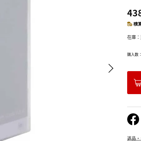
43
積算
在庫
購入数
返品・