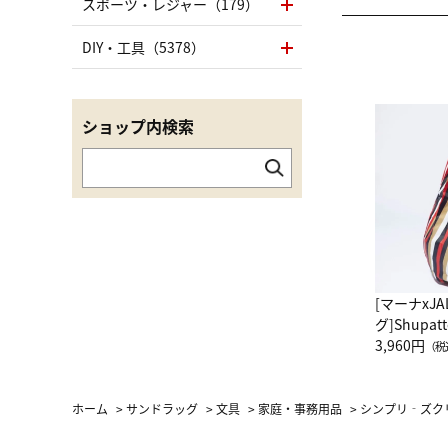
スポーツ・レジャー（179）
DIY・工具（5378）
ショップ内検索
[マーナxJ
グ]Shup
グ Drop 
3,960円
（税
（LC）ス
ホーム
>
サンドラッグ
>
文具
>
家庭・事務用品
>
シンプリ‐ズク