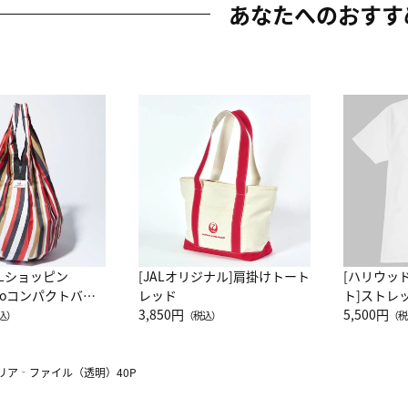
あなたへのおすす
ALショッピン
[JALオリジナル]肩掛けトート
[ハリウッ
attoコンパクトバッ
レッド
ト]ストレ
JAL客室乗務員
3,850円
ーネック別
5,500円
込）
（税込）
（税
カーフ柄
リア‐ファイル（透明）40P