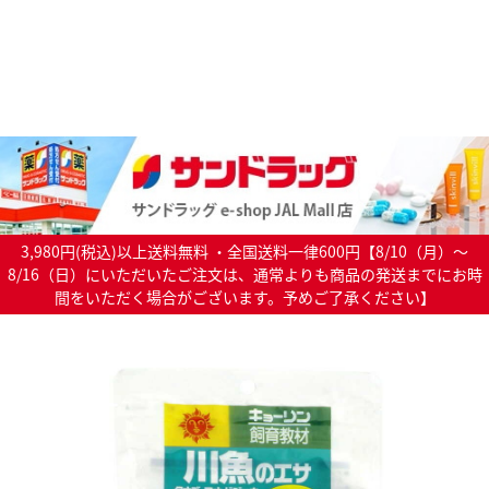
3,980円(税込)以上送料無料 ・全国送料一律600円【8/10（月）～
8/16（日）にいただいたご注文は、通常よりも商品の発送までにお時
間をいただく場合がございます。予めご了承ください】