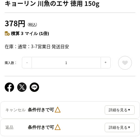
キョーリン 川魚のエサ 徳用 150g
378円
（税込）
積算 3 マイル (1倍)
在庫
通常：3-7営業日 発送目安
購入数：
△
条件付きで可
キャンセル
詳細を見る
▼
△
条件付きで可
返品
詳細を見る
▼