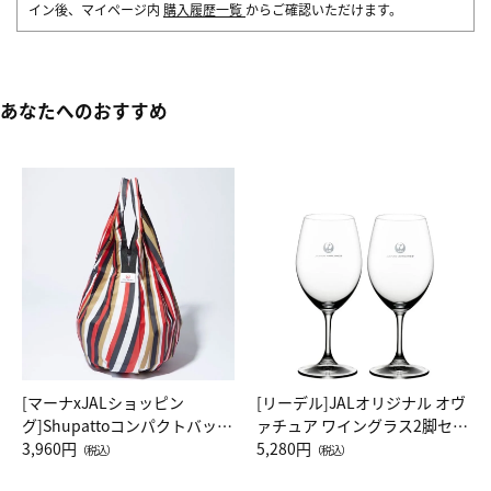
イン後、マイページ内
購入履歴一覧
からご確認いただけます。
あなたへのおすすめ
[マーナxJALショッピン
[リーデル]JALオリジナル オヴ
グ]Shupattoコンパクトバッグ
ァチュア ワイングラス2脚セッ
Drop JAL客室乗務員（LC）ス
3,960円
ト（レッドワイン）
5,280円
（税込）
（税込）
カーフ柄