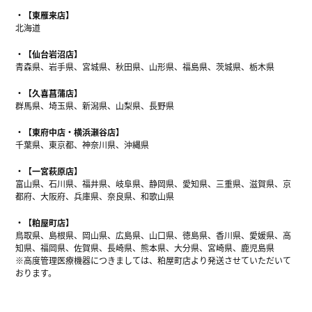
【東雁来店】
北海道
【仙台岩沼店】
青森県、岩手県、宮城県、秋田県、山形県、福島県、茨城県、栃木県
【久喜菖蒲店】
群馬県、埼玉県、新潟県、山梨県、長野県
【東府中店・横浜瀬谷店】
千葉県、東京都、神奈川県、沖縄県
【一宮萩原店】
富山県、石川県、福井県、岐阜県、静岡県、愛知県、三重県、滋賀県、京
都府、大阪府、兵庫県、奈良県、和歌山県
【粕屋町店】
鳥取県、島根県、岡山県、広島県、山口県、徳島県、香川県、愛媛県、高
知県、福岡県、佐賀県、長崎県、熊本県、大分県、宮崎県、鹿児島県
※高度管理医療機器につきましては、粕屋町店より発送させていただいて
おります。