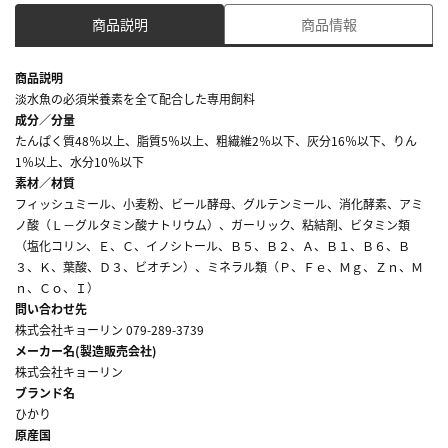
商品説明
商品情報
商品説明
淡水魚の必須栄養素を全て配合した専用飼料
成分／分量
たんぱく質48％以上、脂質5％以上、粗繊維2％以下、灰分16％以下、りん
1％以上、水分10％以下
素材／材質
フィッシュミール、小麦粉、ビール酵母、グルテンミール、消化酵素、アミ
ノ酸（Ｌ－グルタミン酸ナトリウム）、ガーリック、粘結剤、ビタミン類
（塩化コリン、Ｅ、Ｃ、イノシトール、Ｂ５、Ｂ２、Ａ、Ｂ１、Ｂ６、Ｂ
３、Ｋ、葉酸、Ｄ３、ビオチン）、ミネラル類（Ｐ、Ｆｅ、Ｍｇ、Ｚｎ、Ｍ
ｎ、Ｃｏ、Ｉ）
問い合わせ先
株式会社キョーリン 079-289-3739
メーカー名(製造販売会社)
株式会社キョーリン
ブランド名
ひかり
原産国