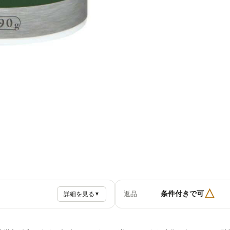
△
条件付きで可
返品
詳細を見る
▼