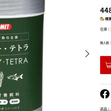
44
積算
在庫
購入数
返品・