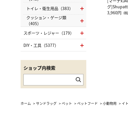
[マーナxJ
グ]Shup
トイレ・衛生用品（383）
グ Drop 
3,960円
（税
クッション・ゲージ類
（LC）ス
（405）
スポーツ・レジャー（179）
DIY・工具（5377）
ショップ内検索
ホーム
>
サンドラッグ
>
ペット
>
ペットフード
>
小動物用
>
イト