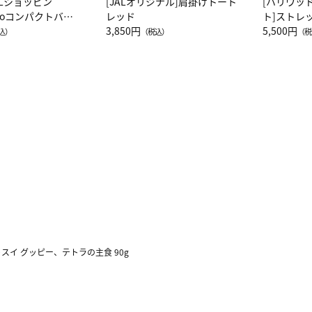
ALショッピン
[JALオリジナル]肩掛けトート
[ハリウッ
attoコンパクトバッ
レッド
ト]ストレ
JAL客室乗務員
3,850円
ーネック別
5,500円
込）
（税込）
（税
カーフ柄
スイ グッピー、テトラの主食 90g