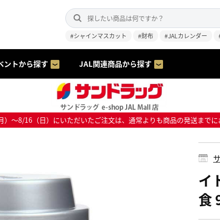
#シャインマスカット
#財布
#JALカレンダー
ベントから探す
JAL関連商品から探す
8/10（月）～8/16（日）にいただいたご注文は、通常よりも商品の発送
サ
イ
食 