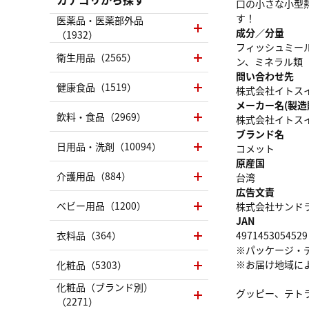
口の小さな小型
す！
医薬品・医薬部外品
成分／分量
（1932）
フィッシュミー
衛生用品（2565）
ン、ミネラル類
問い合わせ先
健康食品（1519）
株式会社イトスイ 0
メーカー名(製造
飲料・食品（2969）
株式会社イトス
ブランド名
日用品・洗剤（10094）
コメット
原産国
介護用品（884）
台湾
広告文責
ベビー用品（1200）
株式会社サンドラッグ
JAN
衣料品（364）
4971453054529
※パッケージ・
※お届け地域に
化粧品（5303）
化粧品（ブランド別）
グッピー、テト
（2271）