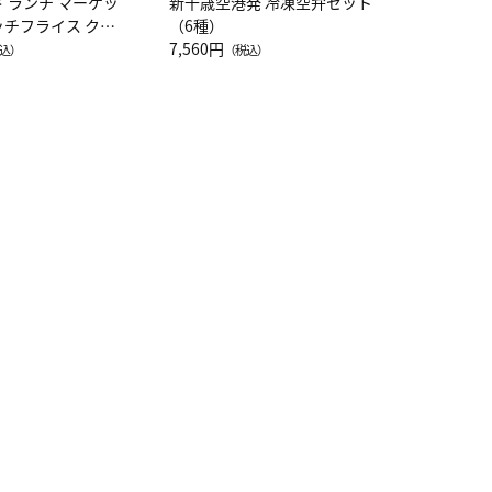
ド ランチ マーケッ
新千歳空港発 冷凍空弁セット
ッチフライス クル
（6種）
注半袖Ｔシャツ
7,560円
込）
（税込）