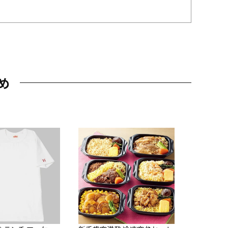
め
JAL特製
レー 200
10,800円
（