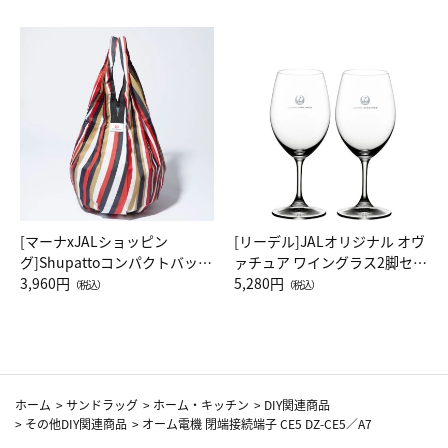
[マーナxJALショッピン
[リーデル]JALオリジナル オヴ
グ]Shupattoコンパクトバッグ
ァチュア ワイングラス2脚セッ
Drop JAL客室乗務員（LC）ス
3,960円
ト（レッドワイン）
5,280円
（税込）
（税込）
カーフ柄
ホーム
>
サンドラッグ
>
ホーム・キッチン
>
DIY関連商品
>
その他DIY関連商品
>
オーム電機 閉端接続端子 CE5 DZ-CE5／A7