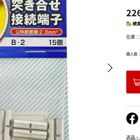
22
積算
在庫
購入数
返品・