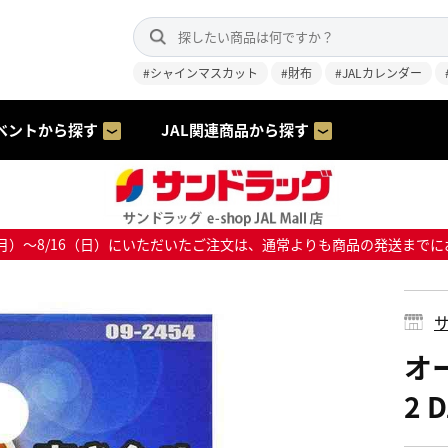
#シャインマスカット
#財布
#JALカレンダー
ベントから探す
JAL関連商品から探す
8/10（月）～8/16（日）にいただいたご注文は、通常よりも商品の発送
サ
オ
2 