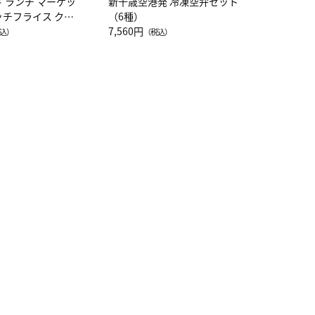
ド ランチ マーケッ
新千歳空港発 冷凍空弁セット
ッチフライス クル
（6種）
注半袖Ｔシャツ
7,560円
込）
（税込）