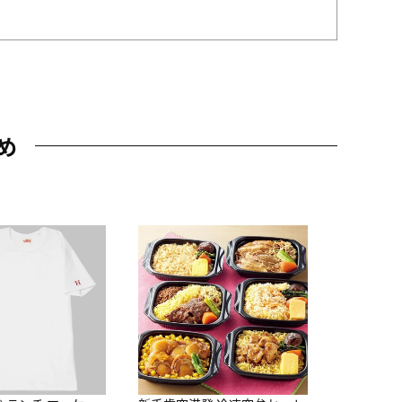
め
JAL特製
レー 200
10,800円
（