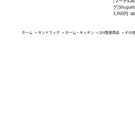
[マーナxJ
グ]Shup
グ Drop 
3,960円
（税
（LC）ス
ホーム
>
サンドラッグ
>
ホーム・キッチン
>
DIY関連商品
>
その他