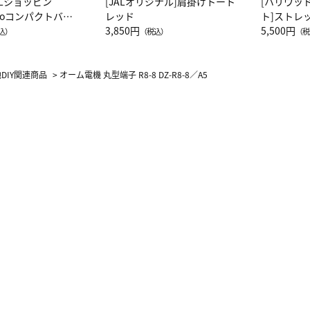
ALショッピン
[JALオリジナル]肩掛けトート
[ハリウッ
attoコンパクトバッ
レッド
ト]ストレ
JAL客室乗務員
3,850円
ーネック別
5,500円
込）
（税込）
（税
カーフ柄
DIY関連商品
>
オーム電機 丸型端子 R8-8 DZ-R8-8／A5