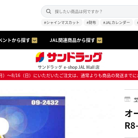
#シャインマスカット
#財布
#JALカレンダー
ベントから探す
JAL関連商品から探す
8/10（月）～8/16（日）にいただいたご注文は、通常よりも商品の発送
サ
オー
R8