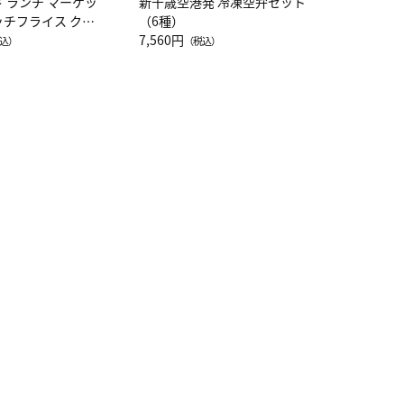
ド ランチ マーケッ
新千歳空港発 冷凍空弁セット
ッチフライス クル
（6種）
注半袖Ｔシャツ
7,560円
込）
（税込）