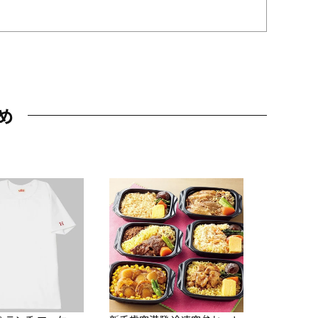
め
JAL特製
レー 200
10,800円
（