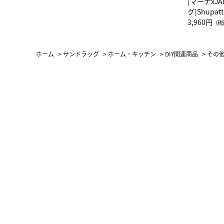
[マーナxJ
グ]Shup
グ Drop 
3,960円
（税
（LC）ス
ホーム
>
サンドラッグ
>
ホーム・キッチン
>
DIY関連商品
>
その他