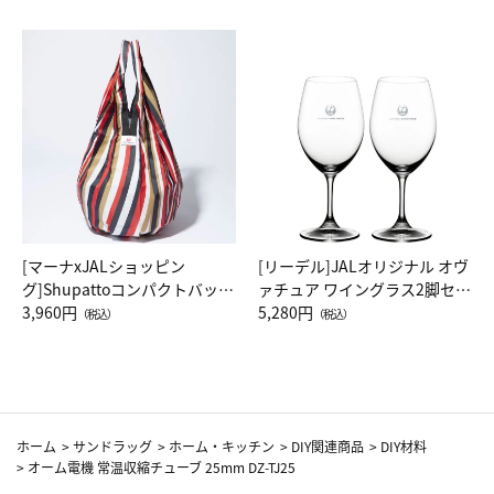
[マーナxJALショッピン
[リーデル]JALオリジナル オヴ
グ]Shupattoコンパクトバッグ
ァチュア ワイングラス2脚セッ
Drop JAL客室乗務員（LC）ス
3,960円
ト（レッドワイン）
5,280円
（税込）
（税込）
カーフ柄
ホーム
>
サンドラッグ
>
ホーム・キッチン
>
DIY関連商品
>
DIY材料
>
オーム電機 常温収縮チューブ 25mm DZ-TJ25