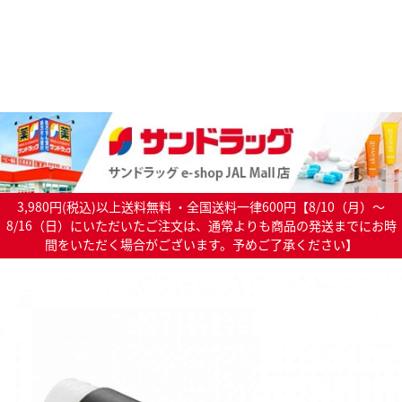
3,980円(税込)以上送料無料 ・全国送料一律600円【8/10（月）～
8/16（日）にいただいたご注文は、通常よりも商品の発送までにお時
間をいただく場合がございます。予めご了承ください】