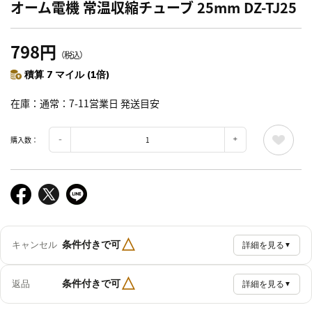
オーム電機 常温収縮チューブ 25mm DZ-TJ25
798円
（税込）
積算 7 マイル (1倍)
在庫
通常：7-11営業日 発送目安
購入数：
△
条件付きで可
キャンセル
詳細を見る
▼
△
条件付きで可
返品
詳細を見る
▼