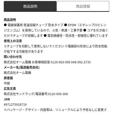
商品説明
商品情報
商品説明
● 電線保護用 常温収縮チューブ 防水タイプ ● EPDM（エチレンプロピレン
ジエンゴム）を使用しているので、火気・熱源・工事不要 ● コアを引き抜く
だけでチューブが収縮します ● 電気絶縁性・防水性・耐候性に優れています
使用上の注意
※チューブを切断して使用しないでください ※電線部の形状により防水性能
が低下する可能性があります
問い合わせ先
株式会社オーム電機 お客様相談室 0120-963-006 048-992-2735
メーカー名(製造販売会社)
株式会社オーム電機
原産国
中国
広告文責
株式会社サンドラッグ/電話番号:0120-009-368
JAN
4971275918719
※パッケージ・デザイン・内容等は、リニューアルにより予告なしに変更さ