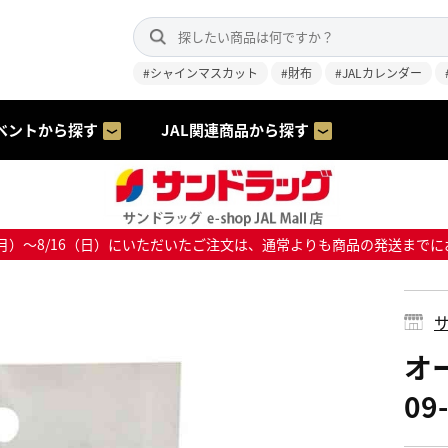
#シャインマスカット
#財布
#JALカレンダー
ベントから探す
JAL関連商品から探す
8/10（月）～8/16（日）にいただいたご注文は、通常よりも商品の発送
サ
オ
09