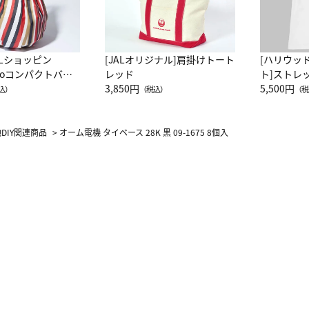
ALショッピン
[JALオリジナル]肩掛けトート
[ハリウッ
attoコンパクトバッ
レッド
ト]ストレ
JAL客室乗務員
3,850円
ーネック別
5,500円
込）
（税込）
（税
カーフ柄
DIY関連商品
>
オーム電機 タイベース 28K 黒 09-1675 8個入