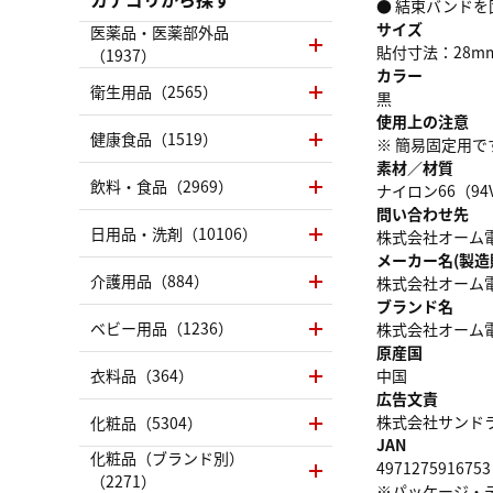
● 結束バンドを
サイズ
医薬品・医薬部外品
貼付寸法：28m
（1937）
カラー
衛生用品（2565）
黒
使用上の注意
健康食品（1519）
※ 簡易固定用
素材／材質
飲料・食品（2969）
ナイロン66（94
問い合わせ先
日用品・洗剤（10106）
株式会社オーム電機 
メーカー名(製造
介護用品（884）
株式会社オーム
ブランド名
ベビー用品（1236）
株式会社オーム
原産国
衣料品（364）
中国
広告文責
株式会社サンドラッグ
化粧品（5304）
JAN
化粧品（ブランド別）
4971275916753
（2271）
※パッケージ・