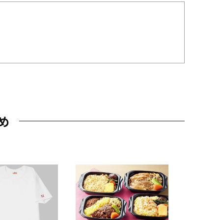
め
JAL特製
レー 200
10,800円
（