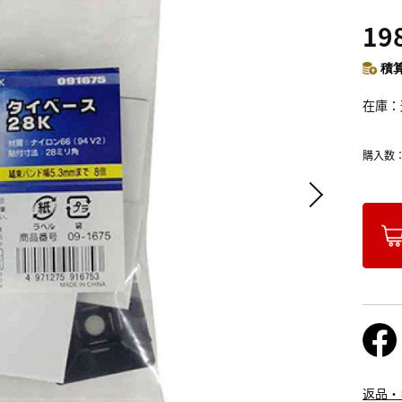
19
積算
在庫
購入数
返品・