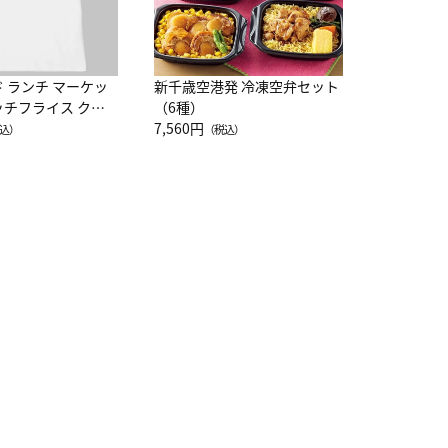
ド ランチ マーケッ
新千歳空港発 冷凍空弁セット
ッチフライス クル
（6種）
注半袖Ｔシャツ
7,560円
込）
（税込）