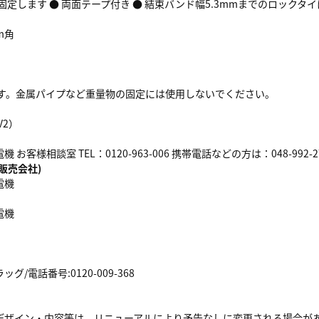
固定します ● 両面テープ付き ● 結束バンド幅5.3mmまでのロックタ
m角
です。金属パイプなど重量物の固定には使用しないでください。
V2）
お客様相談室 TEL：0120-963-006 携帯電話などの方は：048-992-2
販売会社)
電機
電機
/電話番号:0120-009-368
デザイン・内容等は、リニューアルにより予告なしに変更される場合が