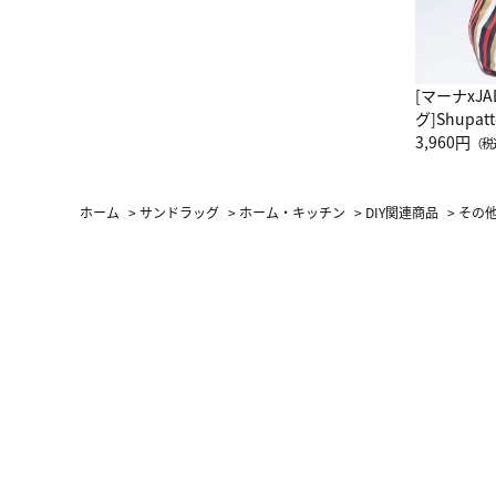
[マーナxJ
グ]Shup
グ Drop 
3,960円
（税
（LC）ス
ホーム
>
サンドラッグ
>
ホーム・キッチン
>
DIY関連商品
>
その他