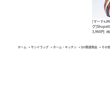
[マーナxJ
グ]Shup
グ Drop 
3,960円
（税
（LC）ス
ホーム
>
サンドラッグ
>
ホーム・キッチン
>
DIY関連商品
>
その他