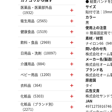
● 結束バンドを
サイズ
医薬品・医薬部外品
貼付寸法：19m
（1932）
カラー
衛生用品（2565）
黒
使用上の注意
健康食品（1519）
※ 簡易固定用
素材／材質
飲料・食品（2969）
ナイロン66（94
問い合わせ先
日用品・洗剤（10097）
株式会社オーム電機 
メーカー名(製造
介護用品（884）
株式会社オーム
ブランド名
ベビー用品（1200）
株式会社オーム
原産国
衣料品（364）
タイ
広告文責
株式会社サンドラッグ
化粧品（5303）
JAN
化粧品（ブランド別）
4971275916746
（2271）
※パッケージ・