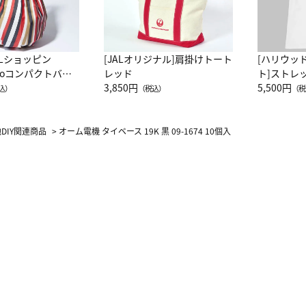
ALショッピン
[JALオリジナル]肩掛けトート
[ハリウッ
attoコンパクトバッ
レッド
ト]ストレ
JAL客室乗務員
3,850円
ーネック別
5,500円
込）
（税込）
（税
カーフ柄
DIY関連商品
>
オーム電機 タイベース 19K 黒 09-1674 10個入