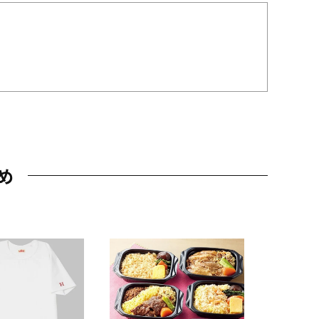
め
JAL特製
レー 200
10,800円
（