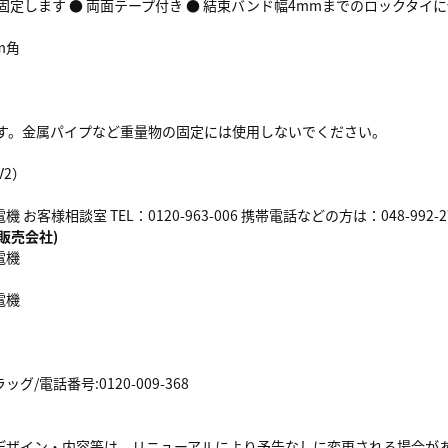
固定します ● 両面テープ付き ● 結束バンド幅4mmまでのロックタイ
m角
です。金属パイプなど重量物の固定には使用しないでください。
V2）
お客様相談室 TEL：0120-963-006 携帯電話などの方は：048-992-2
販売会社)
電機
電機
/電話番号:0120-009-368
デザイン・内容等は、リニューアルにより予告なしに変更される場合が