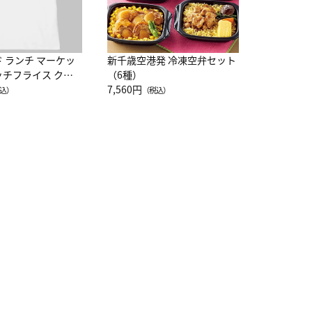
ド ランチ マーケッ
新千歳空港発 冷凍空弁セット
ッチフライス クル
（6種）
注半袖Ｔシャツ
7,560円
込）
（税込）