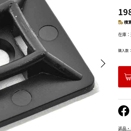
19
積算
在庫
購入数
返品・