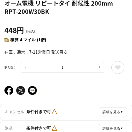
オーム電機 リピートタイ 耐候性 200mm
RPT-200W30BK
448円
（税込）
積算 4 マイル (1倍)
在庫
通常：7-11営業日 発送目安
購入数：
△
条件付きで可
キャンセル
詳細を見る
▼
△
条件付きで可
返品
詳細を見る
▼