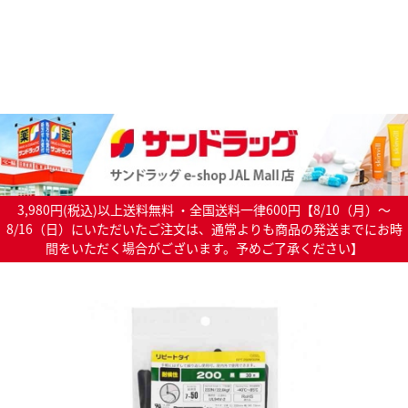
3,980円(税込)以上送料無料 ・全国送料一律600円【8/10（月）～
8/16（日）にいただいたご注文は、通常よりも商品の発送までにお時
間をいただく場合がございます。予めご了承ください】