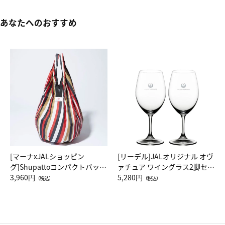
あなたへのおすすめ
[マーナxJALショッピン
[リーデル]JALオリジナル オヴ
グ]Shupattoコンパクトバッグ
ァチュア ワイングラス2脚セッ
Drop JAL客室乗務員（LC）ス
3,960円
ト（レッドワイン）
5,280円
（税込）
（税込）
カーフ柄