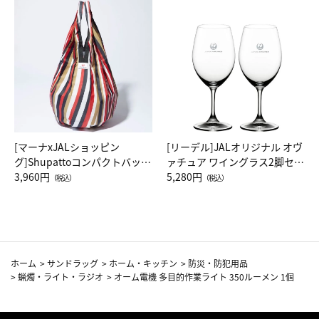
[マーナxJALショッピン
[リーデル]JALオリジナル オヴ
グ]Shupattoコンパクトバッグ
ァチュア ワイングラス2脚セッ
Drop JAL客室乗務員（LC）ス
3,960円
ト（レッドワイン）
5,280円
（税込）
（税込）
カーフ柄
ホーム
>
サンドラッグ
>
ホーム・キッチン
>
防災・防犯用品
>
蝋燭・ライト・ラジオ
>
オーム電機 多目的作業ライト 350ルーメン 1個