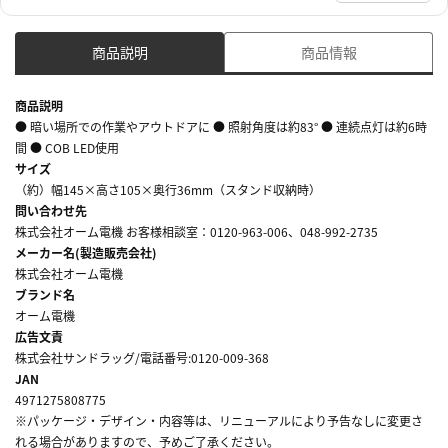
商品説明
商品情報
商品説明
● 暗い場所での作業やアウトドアに ● 照射角度は約83° ● 連続点灯は約6時
間 ● COB LED使用
サイズ
（約）幅145×高さ105×奥行36mm（スタンド収納時）
問い合わせ先
株式会社オーム電機 お客様相談室：0120-963-006、048-992-2735
メーカー名(製造販売会社)
株式会社オーム電機
ブランド名
オーム電機
広告文責
株式会社サンドラッグ/電話番号:0120-009-368
JAN
4971275808775
※パッケージ・デザイン・内容等は、リニューアルにより予告なしに変更さ
れる場合がありますので、予めご了承ください。