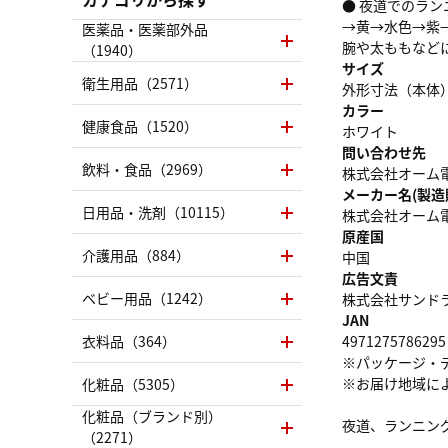
● 夜道でのラン
→黄→水色→紫
医薬品・医薬部外品
腕や太ももなどに
（1940）
サイズ
衛生用品（2571）
外形寸法（本体）
カラー
健康食品（1520）
ホワイト
問い合わせ先
飲料・食品（2969）
株式会社オーム電機 お
メーカー名(製造
日用品・洗剤（10115）
株式会社オーム
原産国
介護用品（884）
中国
広告文責
ベビー用品（1242）
株式会社サンドラッグ
JAN
衣料品（364）
4971275786295
※パッケージ・
※お届け地域に
化粧品（5305）
化粧品（ブランド別）
夜道、ランニン
（2271）