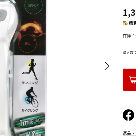
1,
積算
在庫
購入数
返品・