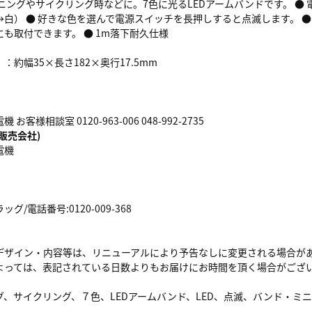
ニングやサイクリング時などに。7色に光るLEDアームバンドです。 ● 
→白） ● 好きな色を選んで電源スイッチを長押しすると点滅します。 
も取付できます。 ● 1m落下耐久仕様
：約幅35×長さ182×奥行17.5mm
客様相談室 0120-963-006 048-992-2735
販売会社)
電機
/電話番号:0120-009-368
デザイン・内容等は、リニューアルにより予告なしに変更される場合が
よっては、表記されている日数よりもお届けにお時間を頂く場合がござ
グ、サイクリング、７色、LEDアームバンド、LED、点滅、バンド・ミ