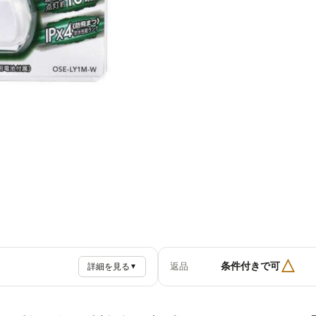
△
条件付きで可
返品
詳細を見る
▼