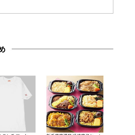
め
JAL特製
レー 200
10,800円
（