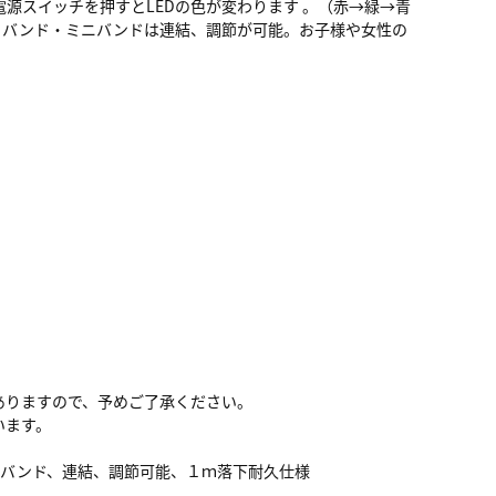
電源スイッチを押すとLEDの色が変わります 。（赤→緑→青
● バンド・ミニバンドは連結、調節が可能。お子様や女性の
ありますので、予めご了承ください。
います。
ニバンド、連結、調節可能、１ｍ落下耐久仕様