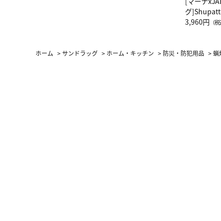
[マーナxJ
グ]Shup
グ Drop 
3,960円
（税
（LC）ス
ホーム
>
サンドラッグ
>
ホーム・キッチン
>
防災・防犯用品
>
蝋