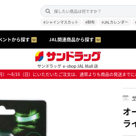
#シャインマスカット
#財布
#JALカレンダー
ベントから探す
JAL関連商品から探す
8/10（月）～8/16（日）にいただいたご注文は、通常よりも商品の発送
サ
オ
ライ