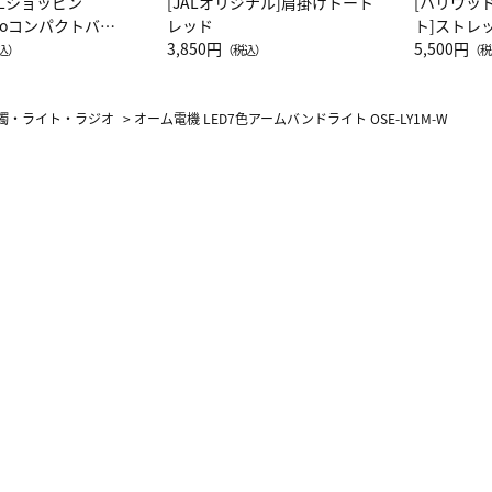
ALショッピン
[JALオリジナル]肩掛けトート
[ハリウッ
attoコンパクトバッ
レッド
ト]ストレ
JAL客室乗務員
3,850円
ーネック別
5,500円
込）
（税込）
（税
カーフ柄
燭・ライト・ラジオ
>
オーム電機 LED7色アームバンドライト OSE-LY1M-W