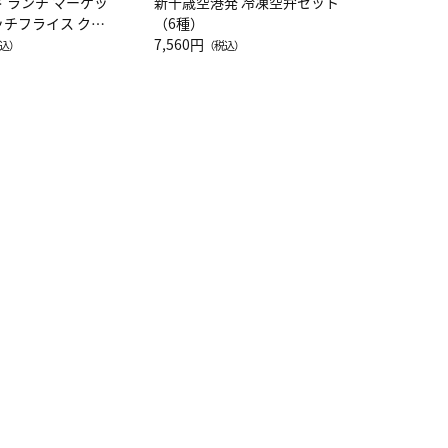
ド ランチ マーケッ
新千歳空港発 冷凍空弁セット
ッチフライス クル
（6種）
注半袖Ｔシャツ
7,560円
込）
（税込）